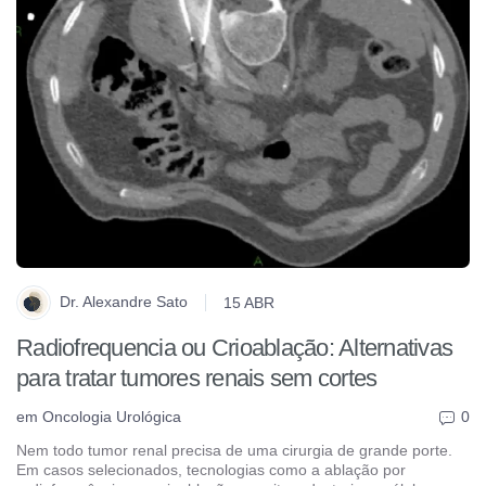
Dr. Alexandre Sato
15 ABR
Radiofrequencia ou Crioablação: Alternativas
para tratar tumores renais sem cortes
em
Oncologia Urológica
0
Nem todo tumor renal precisa de uma cirurgia de grande porte.
Em casos selecionados, tecnologias como a ablação por