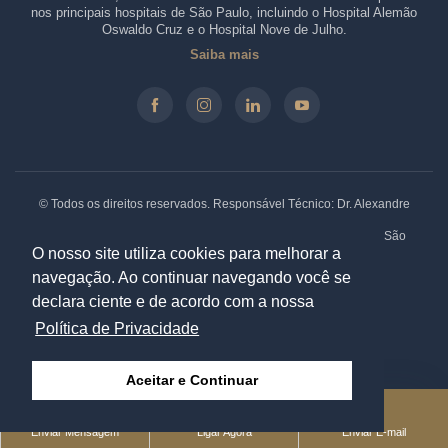
nos principais hospitais de São Paulo, incluindo o Hospital Alemão
Oswaldo Cruz e o Hospital Nove de Julho.
Saiba mais
© Todos os direitos reservados. Responsável Técnico: Dr. Alexandre
Sato - CRM-SP: 146.210 - RQE: 61330.
Clínica: Rua Borges Lagoa, 913 - Sala 31/32, Vila Clementino. São
Paulo - SP. CEP: 04038-032 |
Política de Privacidade
O nosso site utiliza cookies para melhorar a
navegação. Ao continuar navegando você se
declara ciente e de acordo com a nossa
Especialistas em Marketing Médico:
Política de Privacidade
|
Aceitar e Continuar
Enviar Mensagem
Ligar Agora
Enviar E-mail