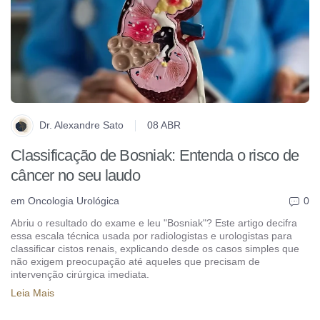
Dr. Alexandre Sato
08 ABR
Classificação de Bosniak: Entenda o risco de
câncer no seu laudo
em
Oncologia Urológica
0
Abriu o resultado do exame e leu "Bosniak"? Este artigo decifra
essa escala técnica usada por radiologistas e urologistas para
classificar cistos renais, explicando desde os casos simples que
não exigem preocupação até aqueles que precisam de
intervenção cirúrgica imediata.
Leia Mais