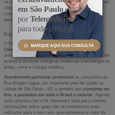
os resultados e a qualidade de vida dos pacientes com
em São Paulo
e
câncer renal. O acompanhamento regular após o
tratamento é crucial para monitorar a recorrência e
por
Telemedicina
garantir a saúde a longo prazo.
para todo o Brasil.
Especialista em Câncer no Rim
O Dr. Alexandre Sato é
médico especialista em
MARQUE AQUI SUA CONSULTA
Câncer no Rim
, que se diferencia por oferecer
atendimento de excelência, diagnósticos precisos, com
acesso a técnicas cirúrgicas modernas e tecnologia de
ponta, como a cirurgia robótica.
Atendimento particular presencial
no consultório da
Rua Borges Lagoa, um importante polo de saúde na
cidade de São Paulo - SP, e também por
consultas on-
line, a pacientes em todo o Brasil e exterior
. Agende
uma consulta com o Dr. Alexandre Sato para maiores
informações sobre quais são os tratamentos mais
indicados para o seu caso, procedimentos e valor da