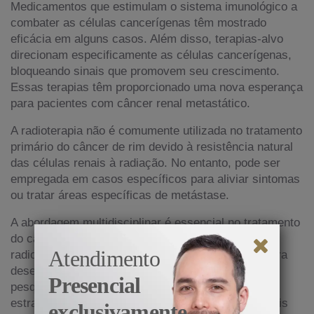
Medicamentos que estimulam o sistema imunológico a
combater as células cancerígenas têm mostrado
eficácia em alguns casos. Além disso, terapias-alvo
direcionam especificamente as células cancerígenas,
bloqueando sinais que promovem seu crescimento.
Essas terapias têm proporcionado uma nova esperança
para pacientes com câncer renal metastático.
A radioterapia não é comumente utilizada no tratamento
primário do câncer de rim devido à resistência natural
das células renais à radiação. No entanto, pode ser
empregada em casos específicos para aliviar sintomas
ou tratar áreas específicas de metástase.
A abordagem multidisciplinar é essencial no tratamento
do câncer de rim, com oncologistas, cirurgiões,
Atendimento
radiologistas e outros profissionais colaborando para
desenvolver o melhor plano para cada paciente. A
Presencial
pesquisa contínua visa identificar novas terapias e
estratégias personalizadas para melhorar ainda mais
exclusivamente