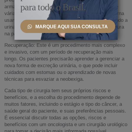
para todo o Brasil.
armazenar e eliminar a urina. Isso pode ser feito de
várias maneiras, como a criação de uma bolsa interna
usando parte do intestino (neobexiga) ou direcionando a
urina para uma bolsa externa através de uma abertura
MARQUE AQUI SUA CONSULTA
na parede abdominal (urostomia).
Recuperação: Este é um procedimento mais complexo
e invasivo, com um período de recuperação mais
longo. Os pacientes precisarão aprender a gerenciar a
nova forma de excreção urinária, o que pode incluir
cuidados com estomas ou o aprendizado de novas
técnicas para esvaziar a neobexiga.
Cada tipo de cirurgia tem seus próprios riscos e
benefícios, e a escolha do procedimento depende de
muitos fatores, incluindo o estágio e tipo do câncer, a
saúde geral do paciente, e suas preferências pessoais.
É essencial discutir todas as opções, riscos e
benefícios com um oncologista e um cirurgião urológico
para tomar a decisão mais informada possível.