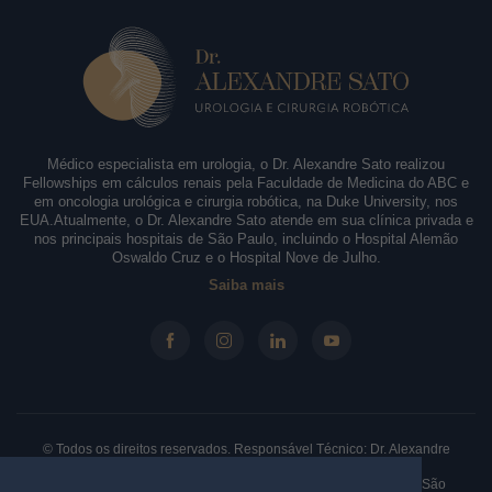
Médico especialista em urologia, o Dr. Alexandre Sato realizou
Fellowships em cálculos renais pela Faculdade de Medicina do ABC e
em oncologia urológica e cirurgia robótica, na Duke University, nos
EUA.Atualmente, o Dr. Alexandre Sato atende em sua clínica privada e
nos principais hospitais de São Paulo, incluindo o Hospital Alemão
Oswaldo Cruz e o Hospital Nove de Julho.
Saiba mais
© Todos os direitos reservados. Responsável Técnico: Dr. Alexandre
Sato - CRM-SP: 146.210 - RQE: 61330.
Clínica: Rua Borges Lagoa, 913 - Sala 31/32, Vila Clementino. São