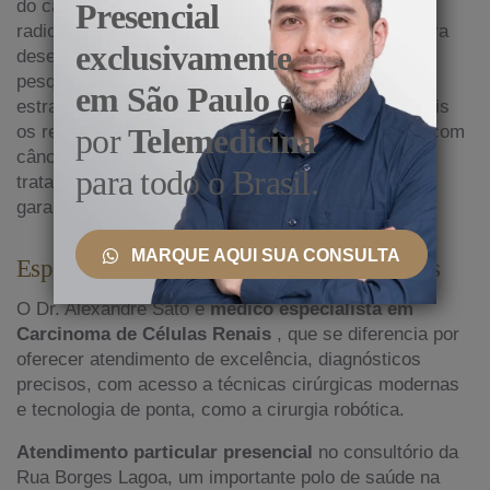
do câncer de rim, com oncologistas, cirurgiões,
Presencial
radiologistas e outros profissionais colaborando para
exclusivamente
desenvolver o melhor plano para cada paciente. A
pesquisa contínua visa identificar novas terapias e
em São Paulo
e
estratégias personalizadas para melhorar ainda mais
os resultados e a qualidade de vida dos pacientes com
por
Telemedicina
câncer renal. O acompanhamento regular após o
para todo o Brasil.
tratamento é crucial para monitorar a recorrência e
garantir a saúde a longo prazo.
MARQUE AQUI SUA CONSULTA
Especialista em Carcinoma de Células Renais
O Dr. Alexandre Sato é
médico especialista em
Carcinoma de Células Renais
, que se diferencia por
oferecer atendimento de excelência, diagnósticos
precisos, com acesso a técnicas cirúrgicas modernas
e tecnologia de ponta, como a cirurgia robótica.
Atendimento particular presencial
no consultório da
Rua Borges Lagoa, um importante polo de saúde na