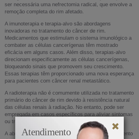
ser necessária uma nefrectomia radical, que envolve a
remoção completa do rim afetado.
A imunoterapia e terapia-alvo são abordagens
inovadoras no tratamento do câncer de rim.
Medicamentos que estimulam o sistema imunológico a
combater as células cancerígenas têm mostrado
eficácia em alguns casos. Além disso, terapias-alvo
direcionam especificamente as células cancerígenas,
bloqueando sinais que promovem seu crescimento.
Essas terapias têm proporcionado uma nova esperança
para pacientes com câncer renal metastático.
A radioterapia não é comumente utilizada no tratamento
primário do câncer de rim devido à resistência natural
das células renais à radiação. No entanto, pode ser
empregada em casos específicos para aliviar sintomas
ou tratar áreas específicas de metástase.
Atendimento
A abordagem multidisciplinar é essencial no tratamento