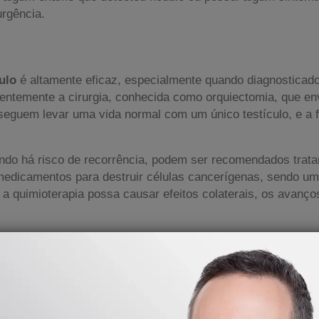
rgência.
culo
é altamente eficaz, especialmente quando diagnosticado
entemente a cirurgia, conhecida como orquiectomia, que env
nseguem levar uma vida normal com um único testículo, e a 
do há risco de recorrência, podem ser recomendados trata
za medicamentos para destruir células cancerígenas, sendo 
 a quimioterapia possa causar efeitos colaterais, os avanç
erada como parte do tratamento para o câncer de testículo,
ós a cirurgia. Essa técnica utiliza radiação focalizada par
dáveis ao redor.
er testicular, como os tumores de células germinativas, te
m a explorar novas terapias e abordagens personalizadas, i