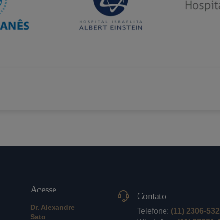
Acesse
Contato
Dr. Alexandre
Telefone:
(11) 2306-53
Sato