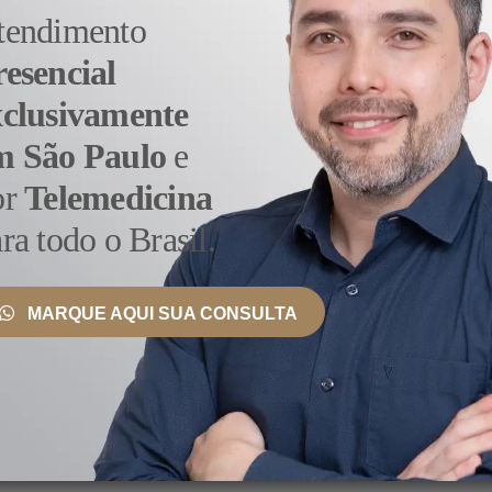
tendimento
a qualidade de vida dos pacientes.
resencial
, aliada a um plano de tratamento personalizado, destaca-s
aboração estreita entre o paciente, oncologistas e outros pr
xclusivamente
no enfrentamento dessa condição.
m São Paulo
e
 para
tratamento de Caroço no Testiculo
:
or
Telemedicina
Clássica ou Convencional
ra todo o Brasil.
irurgias Urologicas
Testiculo
MARQUE AQUI SUA CONSULTA
ialista em Caroço no Testiculo
, que se diferencia por of
écnicas cirúrgicas modernas e tecnologia de ponta, como a 
o consultório da Rua Borges Lagoa, um importante polo de 
ientes em todo o Brasil e exterior
. Agende uma consulta c
mentos mais indicados para o seu caso, procedimentos e va