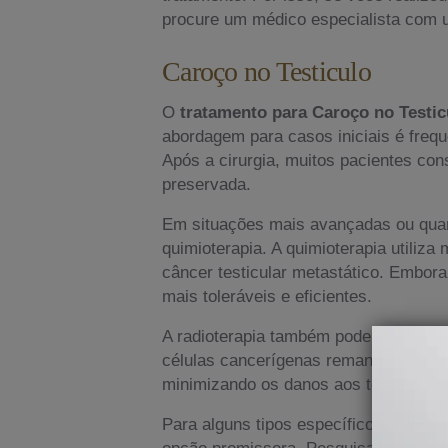
procure um médico especialista com u
Caroço no Testiculo
O
tratamento para Caroço no Testi
abordagem para casos iniciais é frequ
Após a cirurgia, muitos pacientes co
preservada.
Em situações mais avançadas ou quan
quimioterapia. A quimioterapia utili
câncer testicular metastático. Embora
mais toleráveis e eficientes.
A radioterapia também pode ser consid
células cancerígenas remanescentes ap
minimizando os danos aos tecidos sau
Para alguns tipos específicos de cânc
opção promissora. Pesquisas continua