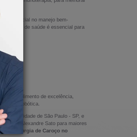
e como crucial no manejo bem-
ofissionais de saúde é essencial para
erecer atendimento de excelência,
cirurgia robótica.
saúde na cidade de São Paulo - SP, e
om o Dr. Alexandre Sato para maiores
lor da
Cirurgia de Caroço no