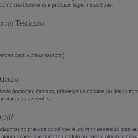
lino (testosterona) e produzir espermatozóides.
o no Testiculo
desceu para a bolsa escrotal)
ticulo
ticulo englobam inchaço, presença de nódulos ou desconfor
ar sintomas evidentes.
ura?
 diagnóstico precoce do câncer é um fator essencial para 
ou algum exame que detectou nódulo ou possui algum sintoma