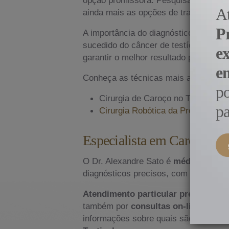
A
ainda mais as opções de tratamento e 
P
A importância do diagnóstico precoce
sucedido do câncer de testículo. A col
e
garantir o melhor resultado possível 
e
Conheça as técnicas mais avançadas
p
Cirurgia de Caroço no Testiculo 
pa
Cirurgia Robótica da Próstata e C
Especialista em Caroço no 
O Dr. Alexandre Sato é
médico espec
diagnósticos precisos, com acesso a t
Atendimento particular presencial
n
também por
consultas on-line, a pac
informações sobre quais são os trata