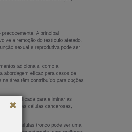
 precocemente. A principal
olve a remoção do testículo afetado.
função sexual e reprodutiva pode ser
mentos adicionais, como a
uma abordagem eficaz para casos de
os na área têm contribuído para opções
 sendo aplicada para eliminar as
a destruir as células cancerosas,
rapia com células tronco pode ser uma
ncluindo imunoterapia, para melhorar