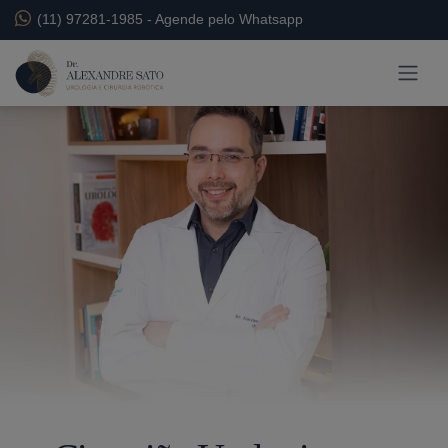
(11) 97281-1985
-
Agende pelo Whatsapp