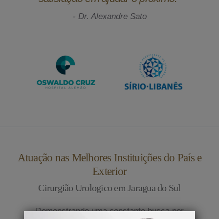
- Dr. Alexandre Sato
Atuação nas Melhores Instituições do País e
Exterior
Cirurgião Urologico em Jaragua do Sul
Demonstrando uma constante busca por