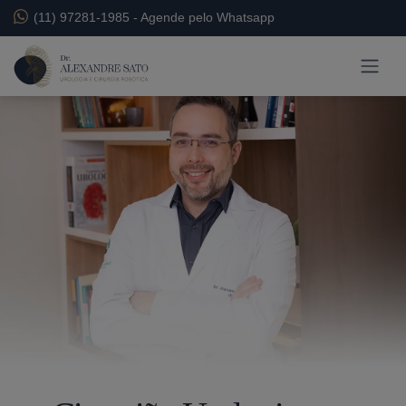
(11) 97281-1985
-
Agende pelo Whatsapp