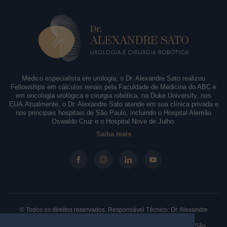
Médico especialista em urologia, o Dr. Alexandre Sato realizou
Fellowships em cálculos renais pela Faculdade de Medicina do ABC e
em oncologia urológica e cirurgia robótica, na Duke University, nos
EUA.Atualmente, o Dr. Alexandre Sato atende em sua clínica privada e
nos principais hospitais de São Paulo, incluindo o Hospital Alemão
Oswaldo Cruz e o Hospital Nove de Julho.
Saiba mais
© Todos os direitos reservados. Responsável Técnico: Dr. Alexandre
Sato - CRM-SP: 146.210 - RQE: 61330.
Clínica: Rua Borges Lagoa, 913 - Sala 31/32, Vila Clementino. São