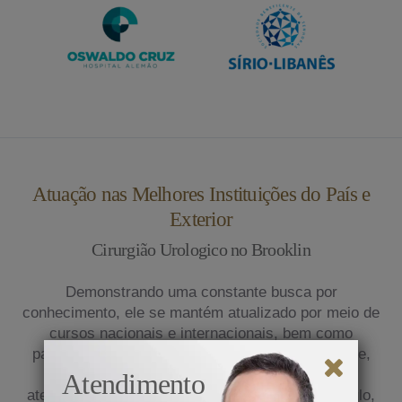
Atuação nas Melhores Instituições do País e
Exterior
Cirurgião Urologico no Brooklin
Demonstrando uma constante busca por
conhecimento, ele se mantém atualizado por meio de
cursos nacionais e internacionais, bem como
participação em congressos médicos. Atualmente,
exerce sua prática na clínica privada e presta
Atendimento
atendimento em renomados hospitais de São Paulo,