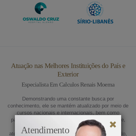
Atuação nas Melhores Instituições do País e
Exterior
Especialista Em Calculos Renais Moema
Demonstrando uma constante busca por
conhecimento, ele se mantém atualizado por meio de
cursos nacionais e internacionais, bem como
participação em congressos médicos. Atualmente,
exerce sua prática na clínica privada e presta
Atendimento
atendimento em renomados hospitais de São Paulo,