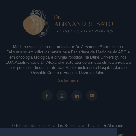
Médico especialista em urologia, o Dr. Alexandre Sato realizou
Fellowships em cálculos renais pela Faculdade de Medicina do ABC e
em oncologia urológica e cirurgia robótica, na Duke University, nos
EUA.Atualmente, o Dr. Alexandre Sato atende em sua clínica privada e
nos principais hospitais de São Paulo, incluindo o Hospital Alemão
Oswaldo Cruz e o Hospital Nove de Julho.
Saiba mais
© Todos os direitos reservados. Responsável Técnico: Dr. Alexandre
Sato - CRM-SP: 146.210 - RQE: 61330.
Clínica: Rua Borges Lagoa, 913 - Sala 31/32, Vila Clementino. São