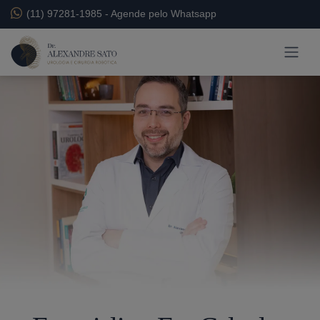
(11) 97281-1985
-
Agende pelo Whatsapp