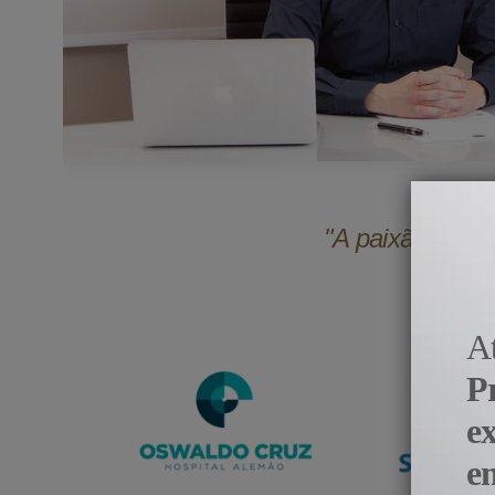
"A paixão pela 
A
P
e
e