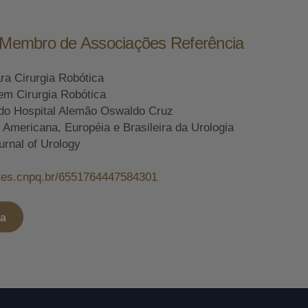
e Membro de Associações Referência
ara Cirurgia Robótica
em Cirurgia Robótica
do Hospital Alemão Oswaldo Cruz
mericana, Européia e Brasileira da Urologia
urnal of Urology
attes.cnpq.br/6551764447584301
ta