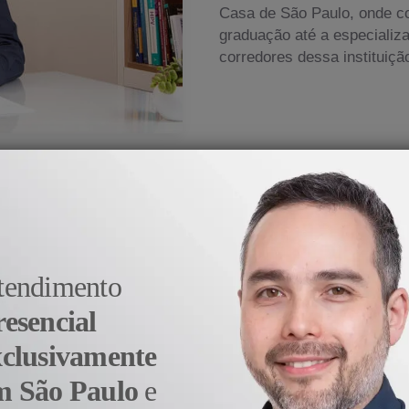
Casa de São Paulo, onde c
graduação até a especializ
corredores dessa instituiçã
medicina veio do prazer e da satisfação em aj
- Dr. Alexandre Sato
tendimento
resencial
xclusivamente
m São Paulo
e