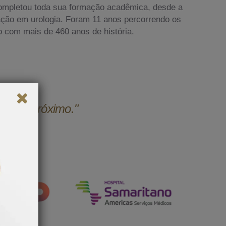
ompletou toda sua formação acadêmica, desde a
ação em urologia. Foram 11 anos percorrendo os
o com mais de 460 anos de história.
udar o próximo."