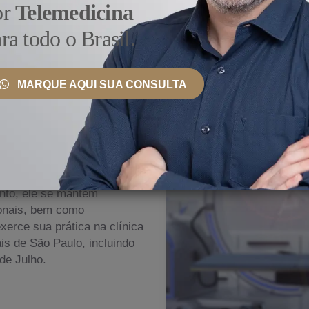
or
Telemedicina
ra todo o Brasil.
MARQUE AQUI SUA CONSULTA
 País e Exterior
as
nto, ele se mantém
ionais, bem como
erce sua prática na clínica
s de São Paulo, incluindo
de Julho.