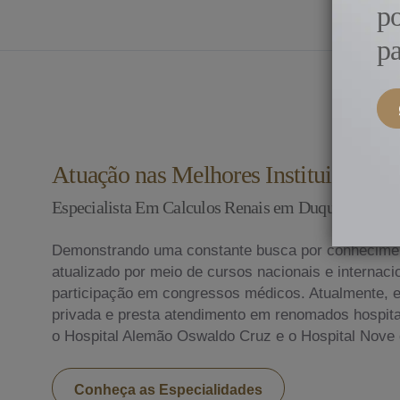
p
pa
Atuação nas Melhores Instituições do
Especialista Em Calculos Renais em Duque de Caxi
Demonstrando uma constante busca por conhecime
atualizado por meio de cursos nacionais e internac
participação em congressos médicos. Atualmente, ex
privada e presta atendimento em renomados hospitai
o Hospital Alemão Oswaldo Cruz e o Hospital Nove 
Conheça as Especialidades