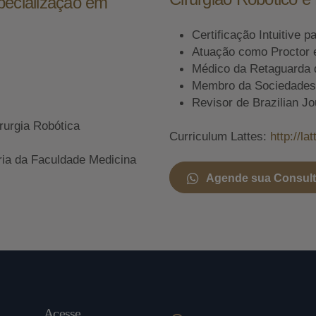
pecialização em
Certificação Intuitive p
Atuação como Proctor 
Médico da Retaguarda 
Membro da Sociedades A
Revisor de Brazilian Jo
rurgia Robótica
Curriculum Lattes:
http://l
ria da Faculdade Medicina
Agende sua Consul
Acesse