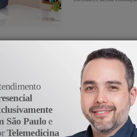
medicina veio do prazer e da satisfação em aj
- Dr. Alexandre Sato
tendimento
resencial
xclusivamente
m São Paulo
e
or
Telemedicina