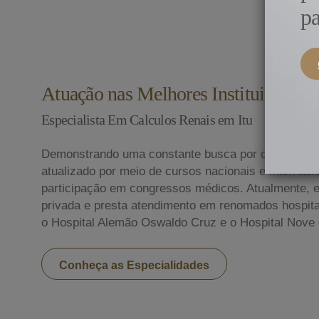
pa
Atuação nas Melhores Instituições do
Especialista Em Calculos Renais em Itu
Demonstrando uma constante busca por conhecime
atualizado por meio de cursos nacionais e internac
participação em congressos médicos. Atualmente, ex
privada e presta atendimento em renomados hospitai
o Hospital Alemão Oswaldo Cruz e o Hospital Nove 
Conheça as Especialidades