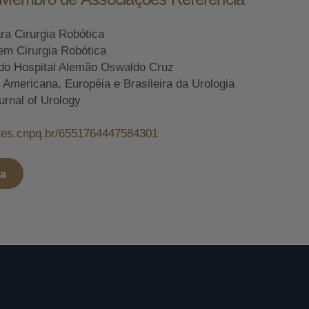
ara Cirurgia Robótica
em Cirurgia Robótica
do Hospital Alemão Oswaldo Cruz
mericana, Européia e Brasileira da Urologia
urnal of Urology
attes.cnpq.br/6551764447584301
ta