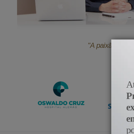
"A paixão pela 
A
P
e
e
p