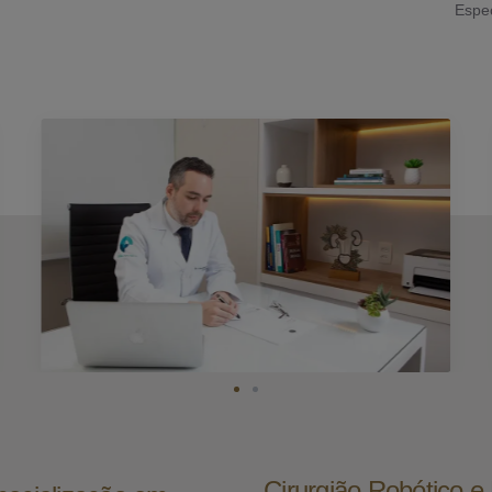
Espec
Cirurgião Robótico 