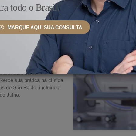
ra todo o Brasil.
MARQUE AQUI SUA CONSULTA
 País e Exterior
nto, ele se mantém
ionais, bem como
erce sua prática na clínica
s de São Paulo, incluindo
de Julho.