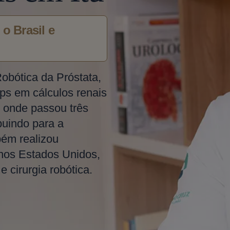
o Brasil e
Robótica da Próstata,
ps em cálculos renais
 onde passou três
buindo para a
bém realizou
 nos Estados Unidos,
 cirurgia robótica.