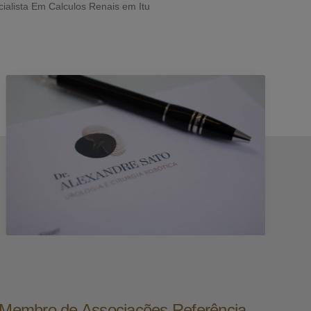
ialista Em Calculos Renais em Itu
e Membro de Associações Referência