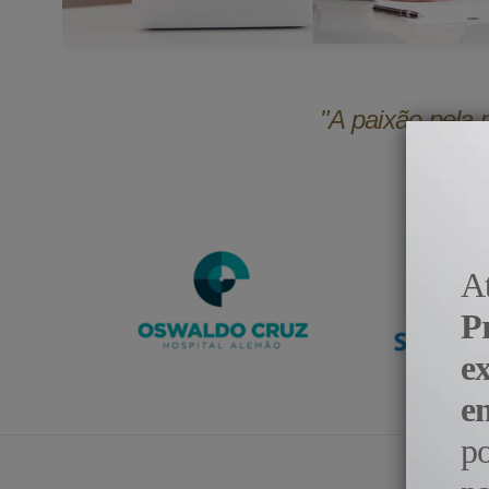
"A paixão pela 
A
P
e
e
p