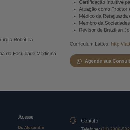
Certificação Intuitive p
Atuação como Proctor 
Médico da Retaguarda 
Membro da Sociedades A
Revisor de Brazilian Jo
rurgia Robótica
Curriculum Lattes:
http://l
ria da Faculdade Medicina
Agende sua Consul
Acesse
Contato
Dr. Alexandre
Telefone:
(11) 2306-53