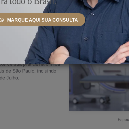
ra todo o Brasil.
MARQUE AQUI SUA CONSULTA
 País e Exterior
nto, ele se mantém
ionais, bem como
erce sua prática na clínica
s de São Paulo, incluindo
de Julho.
Especi