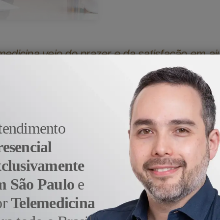
medicina veio do prazer e da satisfação em aj
- Dr. Alexandre Sato
tendimento
resencial
xclusivamente
m São Paulo
e
or
Telemedicina