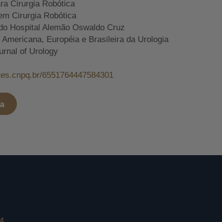
ara Cirurgia Robótica
em Cirurgia Robótica
do Hospital Alemão Oswaldo Cruz
mericana, Européia e Brasileira da Urologia
urnal of Urology
attes.cnpq.br/6551764447584301
ta
24