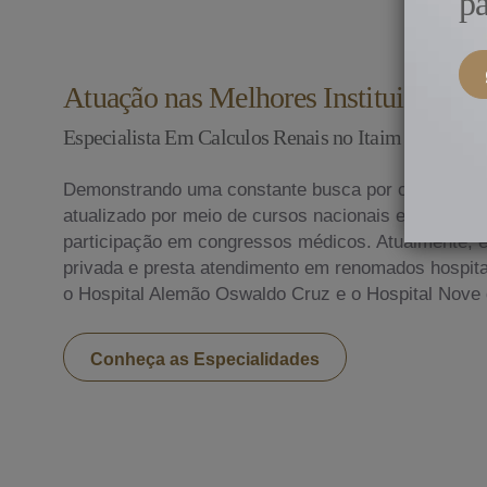
pa
Atuação nas Melhores Instituições do
Especialista Em Calculos Renais no Itaim
Demonstrando uma constante busca por conhecime
atualizado por meio de cursos nacionais e internac
participação em congressos médicos. Atualmente, ex
privada e presta atendimento em renomados hospitai
o Hospital Alemão Oswaldo Cruz e o Hospital Nove 
Conheça as Especialidades