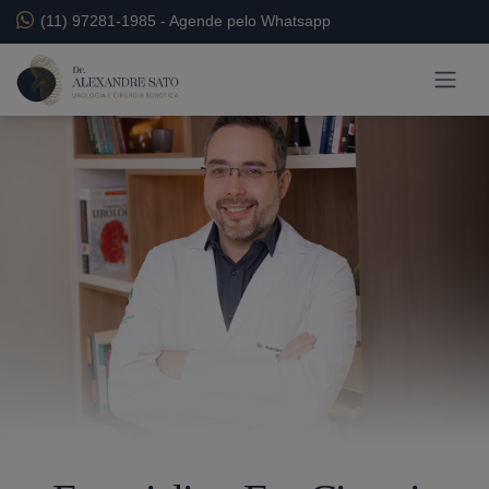
(11) 97281-1985
-
Agende pelo Whatsapp