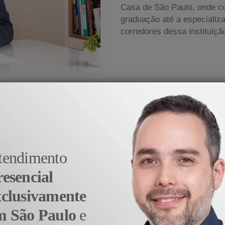
Casa de São Paulo, onde c
graduação até a especializ
corredores dessa instituiçã
medicina veio do prazer e da satisfação em aj
- Dr. Alexandre Sato
tendimento
resencial
xclusivamente
m São Paulo
e