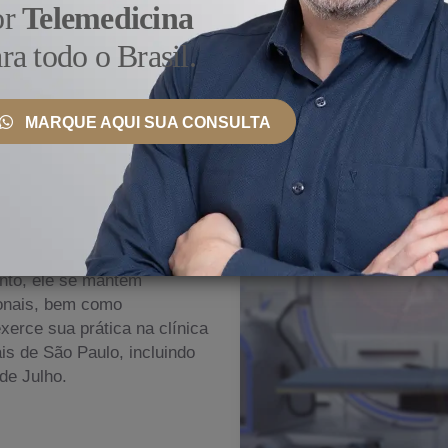
or
Telemedicina
ra todo o Brasil.
MARQUE AQUI SUA CONSULTA
 País e Exterior
u
nto, ele se mantém
ionais, bem como
erce sua prática na clínica
s de São Paulo, incluindo
de Julho.