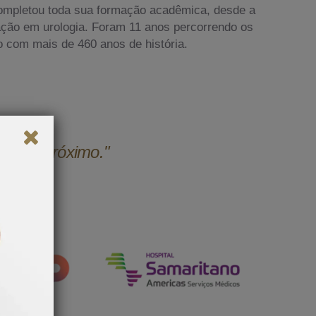
ompletou toda sua formação acadêmica, desde a
ação em urologia. Foram 11 anos percorrendo os
o com mais de 460 anos de história.
udar o próximo."