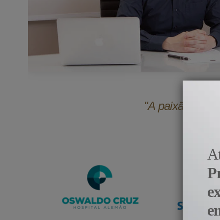
"A paixão pela 
A
P
e
e