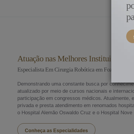
p
pa
Atuação nas Melhores Instituições do
Especialista Em Cirurgia Robótica em Foz do Iguac
Demonstrando uma constante busca por conhecime
atualizado por meio de cursos nacionais e internac
participação em congressos médicos. Atualmente, ex
privada e presta atendimento em renomados hospitai
o Hospital Alemão Oswaldo Cruz e o Hospital Nove 
Conheça as Especialidades