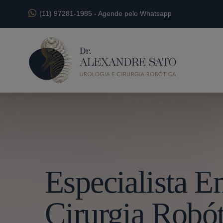
(11) 97281-1985
-
Agende pelo Whatsapp
Especialista 
Cirurgia Robó