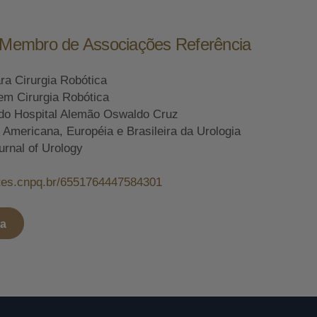
e Membro de Associações Referência
ara Cirurgia Robótica
em Cirurgia Robótica
do Hospital Alemão Oswaldo Cruz
mericana, Européia e Brasileira da Urologia
urnal of Urology
attes.cnpq.br/6551764447584301
ta