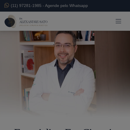
(11) 97281-1985
-
Agende pelo Whatsapp