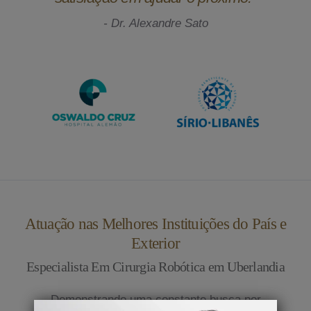
- Dr. Alexandre Sato
Atuação nas Melhores Instituições do País e
Exterior
Especialista Em Cirurgia Robótica em Uberlandia
Demonstrando uma constante busca por