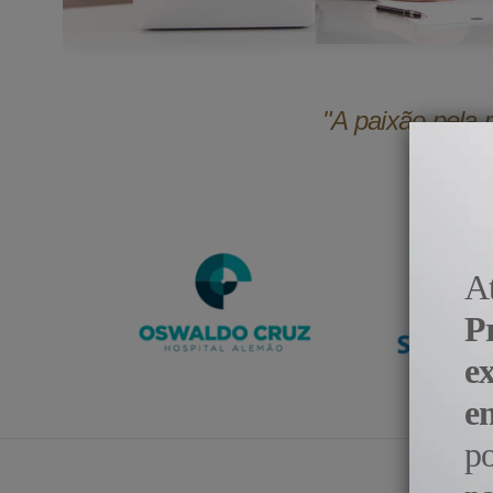
"A paixão pela 
A
P
e
e
p