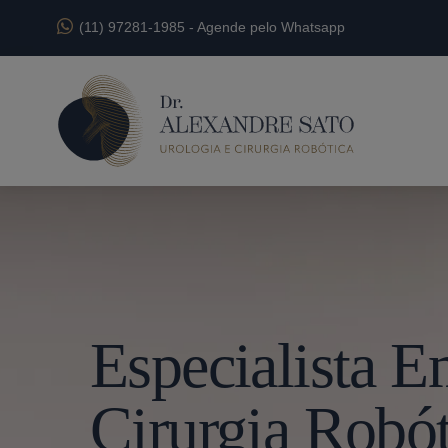
(11) 97281-1985
-
Agende pelo Whatsapp
Especialista 
Cirurgia Robót