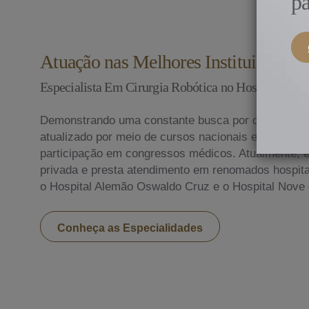
pa
Atuação nas Melhores Instituições do
Especialista Em Cirurgia Robótica no Hospital Osw
Demonstrando uma constante busca por conhecime
atualizado por meio de cursos nacionais e internac
participação em congressos médicos. Atualmente, ex
privada e presta atendimento em renomados hospitai
o Hospital Alemão Oswaldo Cruz e o Hospital Nove 
Conheça as Especialidades