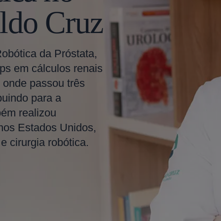
ldo Cruz
Robótica da Próstata,
ps em cálculos renais
 onde passou três
buindo para a
bém realizou
 nos Estados Unidos,
 cirurgia robótica.