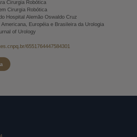
ara Cirurgia Robótica
em Cirurgia Robótica
do Hospital Alemão Oswaldo Cruz
mericana, Européia e Brasileira da Urologia
urnal of Urology
attes.cnpq.br/6551764447584301
ta
24