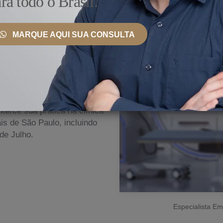
ra todo o Brasil.
MARQUE AQUI SUA CONSULTA
 País e Exterior
aldo Cruz
nto, ele se mantém
ionais, bem como
erce sua prática na clínica
s de São Paulo, incluindo
de Julho.
Especialista Em