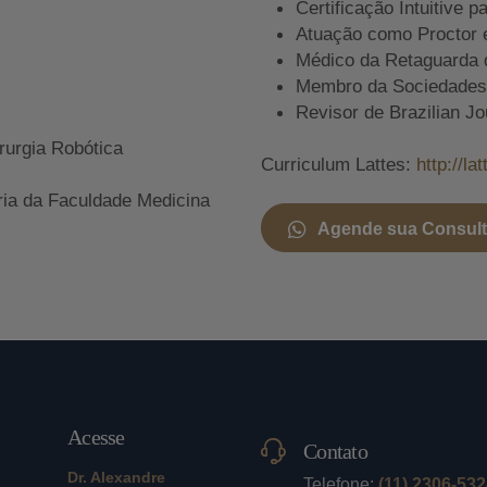
Certificação Intuitive p
Atuação como Proctor 
Médico da Retaguarda 
Membro da Sociedades A
Revisor de Brazilian Jo
rurgia Robótica
Curriculum Lattes:
http://l
ria da Faculdade Medicina
Agende sua Consul
Acesse
Contato
Dr. Alexandre
Telefone:
(11) 2306-53