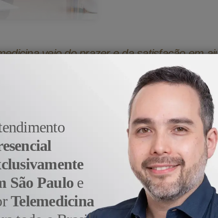
medicina veio do prazer e da satisfação em aj
- Dr. Alexandre Sato
tendimento
resencial
xclusivamente
m São Paulo
e
or
Telemedicina