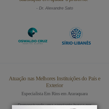
- Dr. Alexandre Sato
Atuação nas Melhores Instituições do País e
Exterior
Especialista Em Rins em Araraquara
Demonstrando uma constante busca por