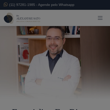
(11) 97281-1985
-
Agende pelo Whatsapp