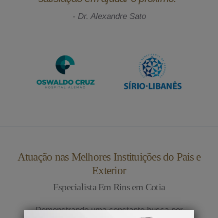
- Dr. Alexandre Sato
Atuação nas Melhores Instituições do País e
Exterior
Especialista Em Rins em Cotia
Demonstrando uma constante busca por