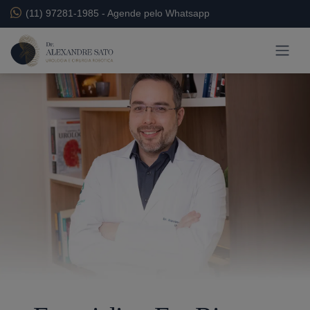
(11) 97281-1985
-
Agende pelo Whatsapp