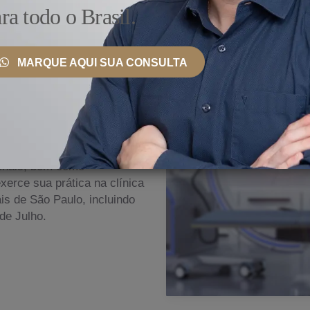
ra todo o Brasil.
MARQUE AQUI SUA CONSULTA
 País e Exterior
nto, ele se mantém
ionais, bem como
erce sua prática na clínica
s de São Paulo, incluindo
de Julho.