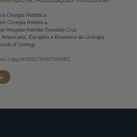
ara Cirurgia Robótica
em Cirurgia Robótica
do Hospital Alemão Oswaldo Cruz
mericana, Européia e Brasileira da Urologia
urnal of Urology
attes.cnpq.br/6551764447584301
ta