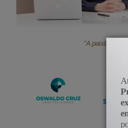
"A paixão pela 
A
P
e
e
p