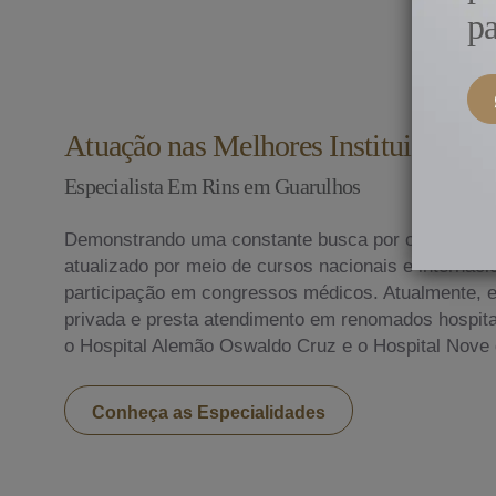
pa
Atuação nas Melhores Instituições do
Especialista Em Rins em Guarulhos
Demonstrando uma constante busca por conhecime
atualizado por meio de cursos nacionais e internac
participação em congressos médicos. Atualmente, ex
privada e presta atendimento em renomados hospitai
o Hospital Alemão Oswaldo Cruz e o Hospital Nove 
Conheça as Especialidades