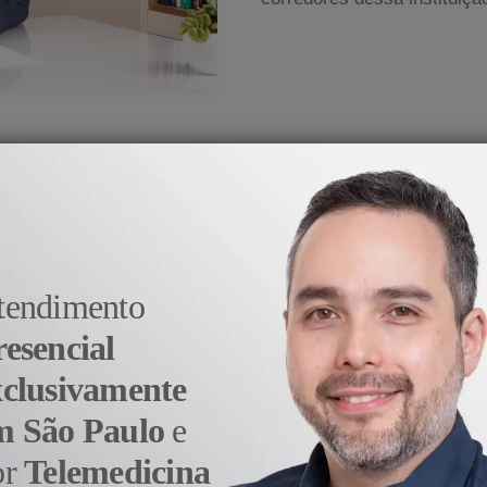
medicina veio do prazer e da satisfação em aj
- Dr. Alexandre Sato
tendimento
resencial
xclusivamente
m São Paulo
e
or
Telemedicina