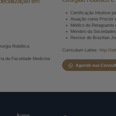
pecialização em
Certificação Intuitive p
Atuação como Proctor 
Médico da Retaguarda 
Membro da Sociedades A
Revisor de Brazilian Jo
rurgia Robótica
Curriculum Lattes:
http://l
ria da Faculdade Medicina
Agende sua Consul
Acesse