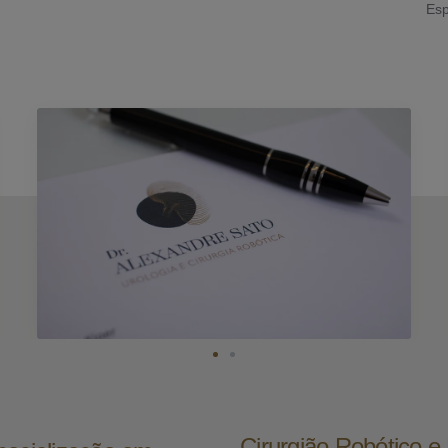
Esp
Cirurgião Robótico 