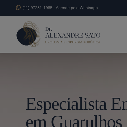
(11) 97281-1985
-
Agende pelo Whatsapp
Especialista 
em Guarulhos