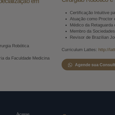
pecialização em
Certificação Intuitive p
Atuação como Proctor 
Médico da Retaguarda 
Membro da Sociedades A
Revisor de Brazilian Jo
rurgia Robótica
Curriculum Lattes:
http://l
ria da Faculdade Medicina
Agende sua Consul
Acesse