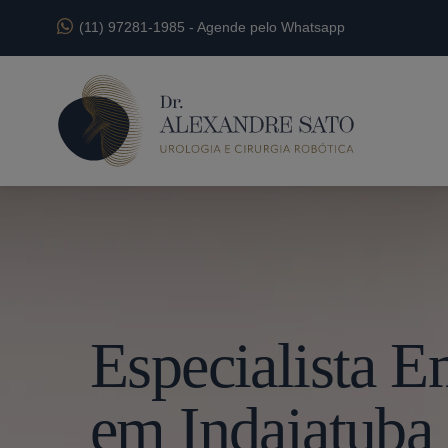
(11) 97281-1985
-
Agende pelo Whatsapp
Especialista 
em Indaiatuba