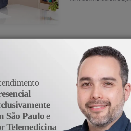
medicina veio do prazer e da satisfação em aj
- Dr. Alexandre Sato
tendimento
resencial
xclusivamente
m São Paulo
e
or
Telemedicina