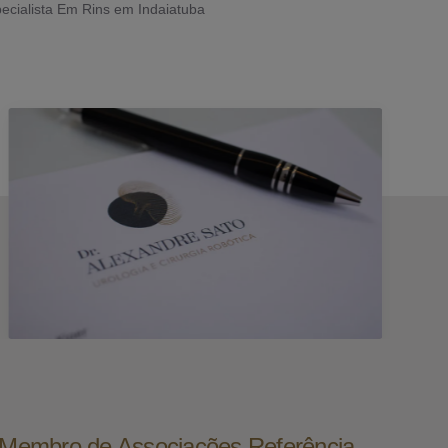
ecialista Em Rins em Indaiatuba
e Membro de Associações Referência