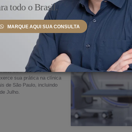
ra todo o Brasil.
MARQUE AQUI SUA CONSULTA
 País e Exterior
nto, ele se mantém
ionais, bem como
erce sua prática na clínica
s de São Paulo, incluindo
de Julho.