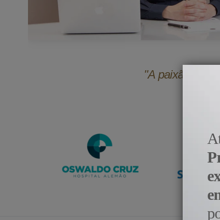
"A paixão pela 
A
P
e
e
p