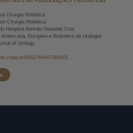
ara Cirurgia Robótica
em Cirurgia Robótica
do Hospital Alemão Oswaldo Cruz
mericana, Européia e Brasileira da Urologia
urnal of Urology
attes.cnpq.br/6551764447584301
ta