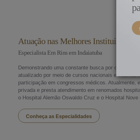
pa
Atuação nas Melhores Instituições do
Especialista Em Rins em Indaiatuba
Demonstrando uma constante busca por conhecime
atualizado por meio de cursos nacionais e internac
participação em congressos médicos. Atualmente, ex
privada e presta atendimento em renomados hospitai
o Hospital Alemão Oswaldo Cruz e o Hospital Nove 
Conheça as Especialidades