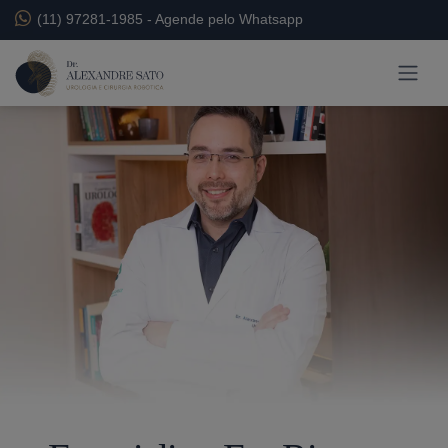
(11) 97281-1985
-
Agende pelo Whatsapp