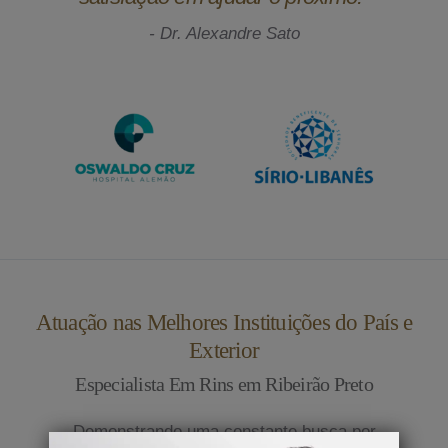
- Dr. Alexandre Sato
Atuação nas Melhores Instituições do País e
Exterior
Especialista Em Rins em Ribeirão Preto
Demonstrando uma constante busca por