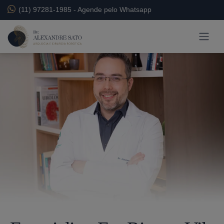
(11) 97281-1985
-
Agende pelo Whatsapp