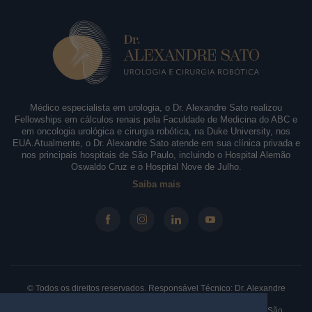
Médico especialista em urologia, o Dr. Alexandre Sato realizou
Fellowships em cálculos renais pela Faculdade de Medicina do ABC e
em oncologia urológica e cirurgia robótica, na Duke University, nos
EUA.Atualmente, o Dr. Alexandre Sato atende em sua clínica privada e
nos principais hospitais de São Paulo, incluindo o Hospital Alemão
Oswaldo Cruz e o Hospital Nove de Julho.
Saiba mais
© Todos os direitos reservados. Responsável Técnico: Dr. Alexandre
Sato - CRM-SP: 146.210 - RQE: 61330.
Clínica: Rua Borges Lagoa, 913 - Sala 31/32, Vila Clementino. São