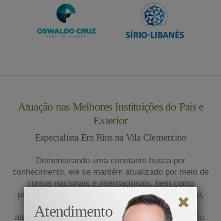
Atuação nas Melhores Instituições do País e
Exterior
Especialista Em Rins na Vila Clementino
Demonstrando uma constante busca por
conhecimento, ele se mantém atualizado por meio de
cursos nacionais e internacionais, bem como
participação em congressos médicos. Atualmente,
exerce sua prática na clínica privada e presta
Atendimento
atendimento em renomados hospitais de São Paulo,