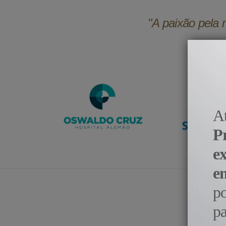
"A paixão pela 
A
P
e
e
p
pa