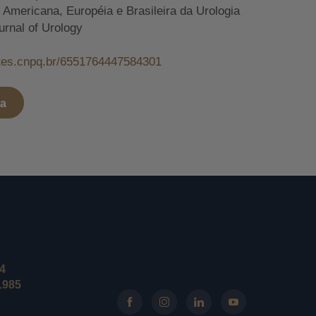
mericana, Européia e Brasileira da Urologia
urnal of Urology
attes.cnpq.br/6551764447584301
ta
24
1985