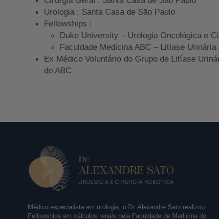
Urologia : Santa Casa de São Paulo
Fellowships :
Duke University – Urologia Oncológica e Ci
Faculdade Medicina ABC – Litíase Urinária
Ex Médico Voluntário do Grupo de Litíase Uriná
do ABC
Médico especialista em urologia, o Dr. Alexandre Sato realizou
Fellowships em cálculos renais pela Faculdade de Medicina do