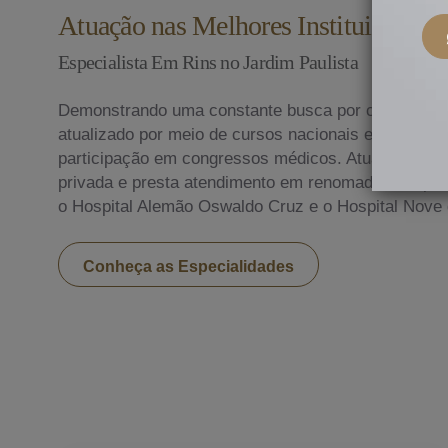
Atuação nas Melhores Instituições do
Especialista Em Rins no Jardim Paulista
Demonstrando uma constante busca por conhecime
atualizado por meio de cursos nacionais e internac
participação em congressos médicos. Atualmente, ex
privada e presta atendimento em renomados hospitai
o Hospital Alemão Oswaldo Cruz e o Hospital Nove 
Conheça as Especialidades