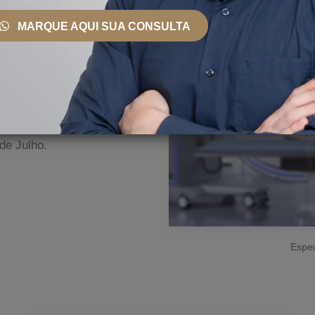
 País e Exterior
MARQUE AQUI SUA CONSULTA
nto, ele se mantém
ionais, bem como
erce sua prática na clínica
s de São Paulo, incluindo
de Julho.
Espec