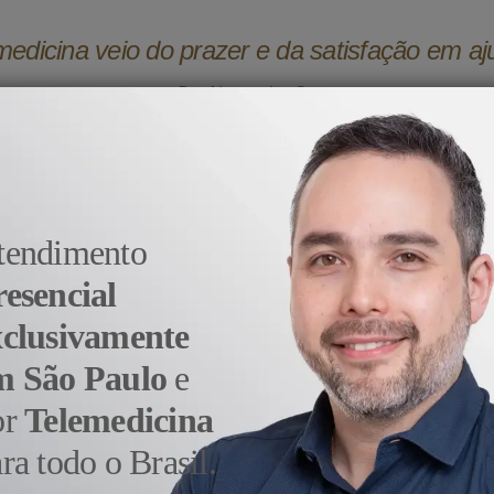
medicina veio do prazer e da satisfação em aj
- Dr. Alexandre Sato
tendimento
resencial
xclusivamente
m São Paulo
e
or
Telemedicina
ra todo o Brasil.