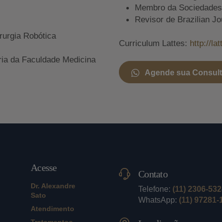
Membro da Sociedades A
Revisor de Brazilian Jo
rurgia Robótica
Curriculum Lattes:
http://l
ria da Faculdade Medicina
Agende sua Consul
Acesse
Contato
Dr. Alexandre
Telefone:
(11) 2306-53
Sato
WhatsApp:
(11) 97281-
Atendimento
Tratamentos