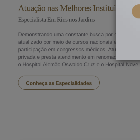
Atuação nas Melhores Instituições do
Especialista Em Rins nos Jardins
Demonstrando uma constante busca por conhecime
atualizado por meio de cursos nacionais e internac
participação em congressos médicos. Atualmente, ex
privada e presta atendimento em renomados hospitai
o Hospital Alemão Oswaldo Cruz e o Hospital Nove 
Conheça as Especialidades