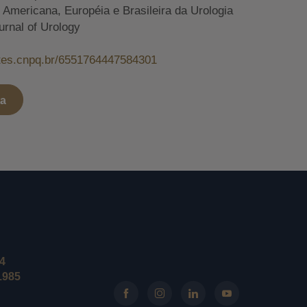
mericana, Européia e Brasileira da Urologia
urnal of Urology
attes.cnpq.br/6551764447584301
ta
24
1985