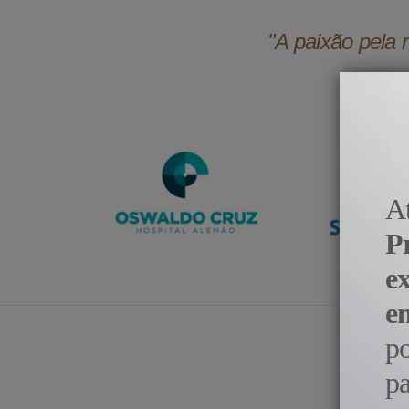
"A paixão pela 
A
P
e
e
p
pa