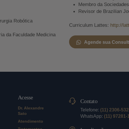
Membro da Sociedades A
Revisor de Brazilian Jo
rurgia Robótica
Curriculum Lattes:
http://l
ria da Faculdade Medicina
Agende sua Consul
Acesse
Contato
Dr. Alexandre
Telefone:
(11) 2306-53
Sato
WhatsApp:
(11) 97281-
Atendimento
Tratamentos