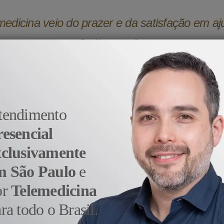
medicina veio do prazer e da satisfação em aj
- Dr. Alexandre Sato
tendimento
resencial
xclusivamente
m São Paulo
e
or
Telemedicina
ra todo o Brasil.