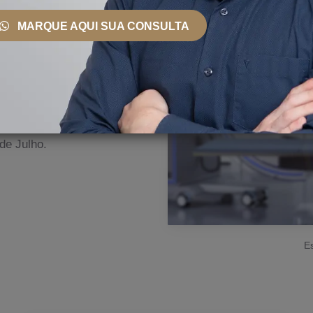
 País e Exterior
MARQUE AQUI SUA CONSULTA
nto, ele se mantém
ionais, bem como
erce sua prática na clínica
s de São Paulo, incluindo
de Julho.
Es