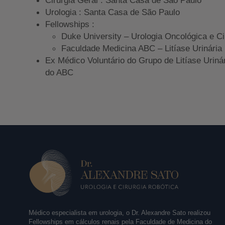
Urologia : Santa Casa de São Paulo
Fellowships :
Duke University – Urologia Oncológica e Ci
Faculdade Medicina ABC – Litíase Urinária
Ex Médico Voluntário do Grupo de Litíase Uriná
do ABC
Médico especialista em urologia, o Dr. Alexandre Sato realizou
Fellowships em cálculos renais pela Faculdade de Medicina do