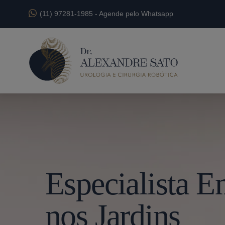
(11) 97281-1985
-
Agende pelo Whatsapp
Especialista 
nos Jardins