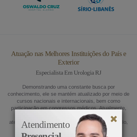
Atuação nas Melhores Instituições do País e
Exterior
Especialista Em Urologia RJ
Demonstrando uma constante busca por
conhecimento, ele se mantém atualizado por meio de
cursos nacionais e internacionais, bem como
participação em congressos médicos. Atualmente,
exerce sua prática na clínica privada e presta
atendimento em renomados hospitais de São Paulo,
Atendimento
incluindo o Hospital Alemão Oswaldo Cruz e o
Presencial
Hospital Nove de Julho.