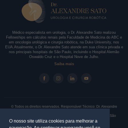
Médico especialista em urologia, o Dr. Alexandre Sato realizou
Fellowships em cálculos renais pela Faculdade de Medicina do ABC e
em oncologia urológica e cirurgia robótica, na Duke University, nos
EUA.Atualmente, o Dr. Alexandre Sato atende em sua clínica privada e
nos principais hospitais de São Paulo, incluindo o Hospital Alemão
Oswaldo Cruz e o Hospital Nove de Julho.
Saiba mais
© Todos os direitos reservados. Responsável Técnico: Dr. Alexandre
Sato - CRM-SP: 146.210 - RQE: 61330.
Clínica: Rua Borges Lagoa, 913 - Sala 31/32, Vila Clementino. São
Paulo - SP. CEP: 04038-032 |
Política de Privacidade
O nosso site utiliza cookies para melhorar a
navegação. Ao continuar navegando você se