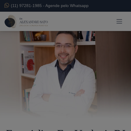
(11) 97281-1985
-
Agende pelo Whatsapp