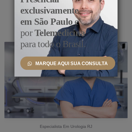
exclusivamente
Conheça as Especialidades
em São Paulo
e
por
Telemedicina
para todo o Brasil.
MARQUE AQUI SUA CONSULTA
Especialista Em Urologia RJ