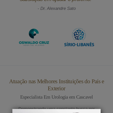
- Dr. Alexandre Sato
Atuação nas Melhores Instituições do País e
Exterior
Especialista Em Urologia em Cascavel
Demonstrando uma constante busca por