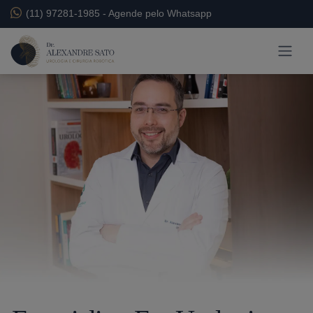
(11) 97281-1985
-
Agende pelo Whatsapp