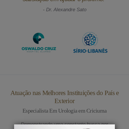
- Dr. Alexandre Sato
Atuação nas Melhores Instituições do País e
Exterior
Especialista Em Urologia em Criciuma
Demonstrando uma constante busca por