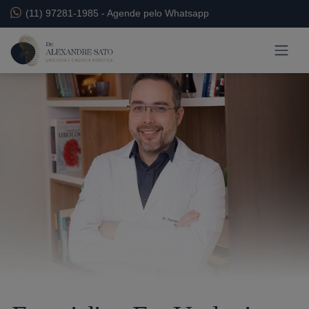
(11) 97281-1985
-
Agende pelo Whatsapp