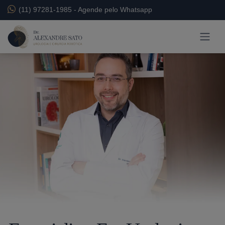
(11) 97281-1985
-
Agende pelo Whatsapp