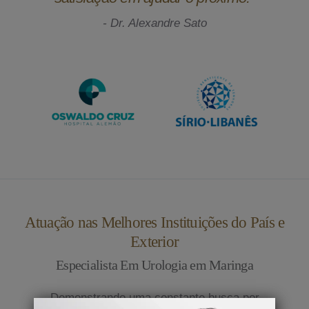
- Dr. Alexandre Sato
Atuação nas Melhores Instituições do País e
Exterior
Especialista Em Urologia em Maringa
Demonstrando uma constante busca por