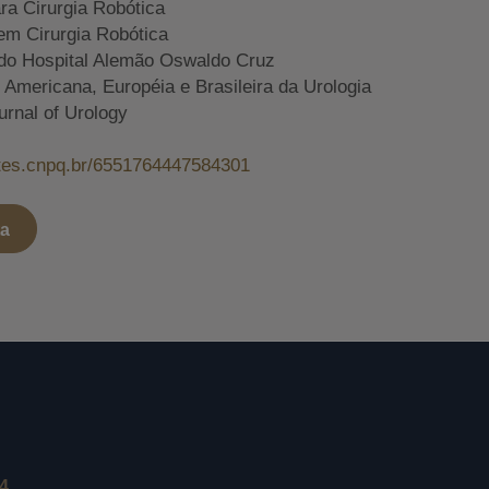
ara Cirurgia Robótica
em Cirurgia Robótica
do Hospital Alemão Oswaldo Cruz
mericana, Européia e Brasileira da Urologia
urnal of Urology
attes.cnpq.br/6551764447584301
ta
24