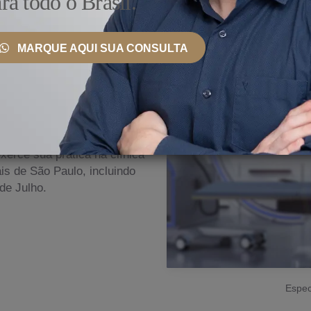
ra todo o Brasil.
MARQUE AQUI SUA CONSULTA
 País e Exterior
nto, ele se mantém
ionais, bem como
erce sua prática na clínica
s de São Paulo, incluindo
de Julho.
Espec