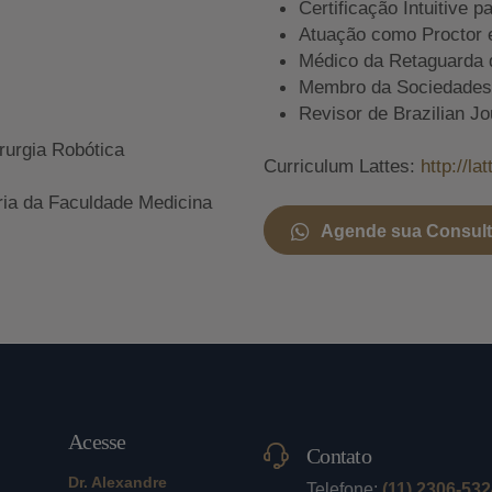
Certificação Intuitive p
Atuação como Proctor 
Médico da Retaguarda 
Membro da Sociedades A
Revisor de Brazilian Jo
rurgia Robótica
Curriculum Lattes:
http://l
ria da Faculdade Medicina
Agende sua Consul
Acesse
Contato
Dr. Alexandre
Telefone:
(11) 2306-53