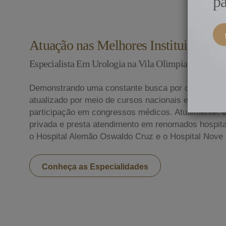
pa
Atuação nas Melhores Instituições do
Especialista Em Urologia na Vila Olimpia
Demonstrando uma constante busca por conhecime
atualizado por meio de cursos nacionais e internac
participação em congressos médicos. Atualmente, ex
privada e presta atendimento em renomados hospitai
o Hospital Alemão Oswaldo Cruz e o Hospital Nove 
Conheça as Especialidades