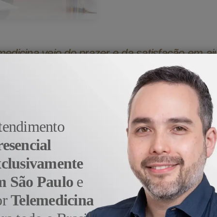
medicina veio do prazer e da satisfação em aj
- Dr. Alexandre Sato
tendimento
resencial
xclusivamente
m São Paulo
e
or
Telemedicina