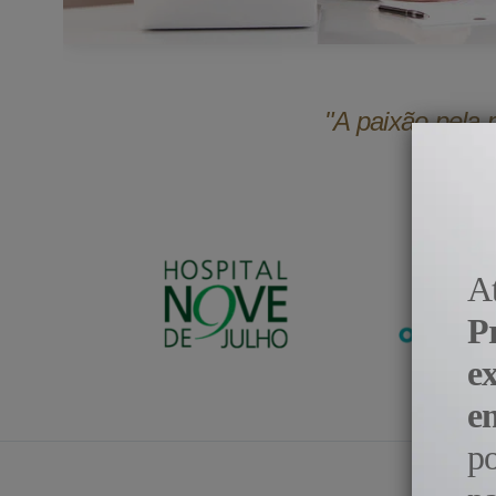
"A paixão pela 
A
P
e
e
p