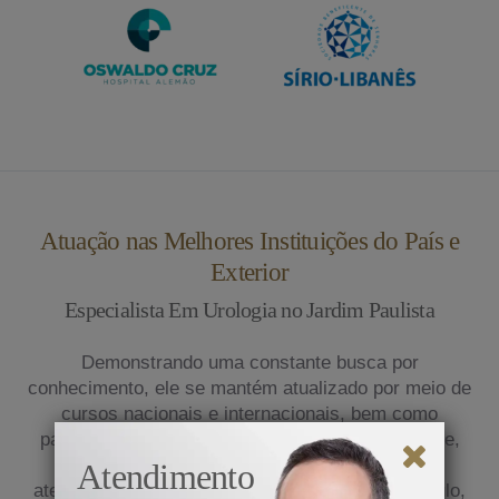
Atuação nas Melhores Instituições do País e
Exterior
Especialista Em Urologia no Jardim Paulista
Demonstrando uma constante busca por
conhecimento, ele se mantém atualizado por meio de
cursos nacionais e internacionais, bem como
participação em congressos médicos. Atualmente,
exerce sua prática na clínica privada e presta
Atendimento
atendimento em renomados hospitais de São Paulo,