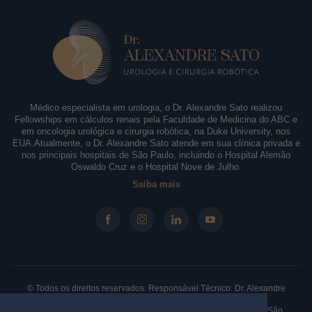
Médico especialista em urologia, o Dr. Alexandre Sato realizou
Fellowships em cálculos renais pela Faculdade de Medicina do ABC e
em oncologia urológica e cirurgia robótica, na Duke University, nos
EUA.Atualmente, o Dr. Alexandre Sato atende em sua clínica privada e
nos principais hospitais de São Paulo, incluindo o Hospital Alemão
Oswaldo Cruz e o Hospital Nove de Julho.
Saiba mais
© Todos os direitos reservados. Responsável Técnico: Dr. Alexandre
Sato - CRM-SP: 146.210 - RQE: 61330.
Clínica: Rua Borges Lagoa, 913 - Sala 31/32, Vila Clementino. São