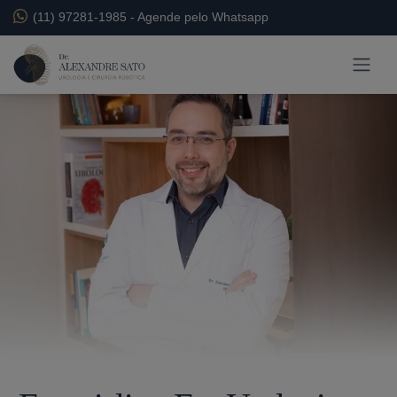
(11) 97281-1985
-
Agende pelo Whatsapp