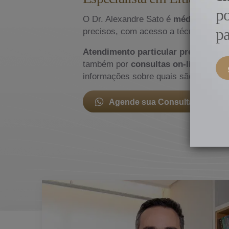
p
O Dr. Alexandre Sato é
médico especi
pa
precisos, com acesso a técnicas cirú
Atendimento particular presencial
n
também por
consultas on-line, a pac
informações sobre quais são os trata
Agende sua Consulta