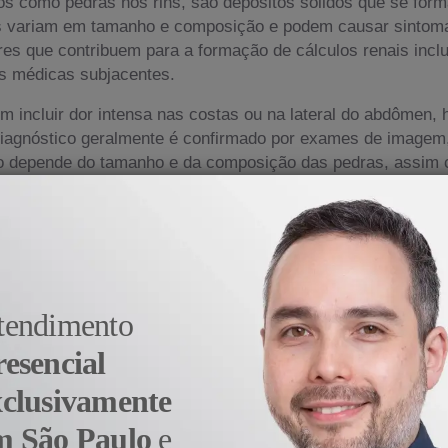
s como pedras nos rins, são depósitos sólidos que se forma
as variam em tamanho e composição e podem causar sintom
res que contribuem para a formação de cálculos renais incl
ões médicas subjacentes.
 incluir dor intensa nas costas ou na lateral do abdômen, 
 diagnóstico geralmente é confirmado por exames de image
nto depende do tamanho e da composição das pedras, assim
odem ser eliminados naturalmente através da ingestão de lí
u dolorosas, podem ser prescritos analgésicos e medicamen
a litotripsia extracorpórea por ondas de choque (LEOC), 
liza um instrumento fino para remover ou quebrar as pedra
 necessária para remover cálculos renais maiores ou para 
tendimento
culos renais geralmente envolve a adoção de hábitos de vida 
resencial
ontrole de condições médicas subjacentes que possam contr
ial para gerenciar a condição e prevenir recorrências.
xclusivamente
m São Paulo
e
nal