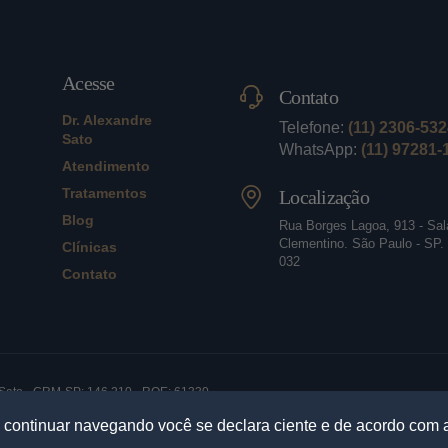
Acesse
Contato
Dr. Alexandre
Telefone:
(11) 2306-53
Sato
WhatsApp:
(11) 97281-
Atendimento
Tratamentos
Localização
Blog
Rua Borges Lagoa, 913 - Sala
Clementino. São Paulo - SP.
Clínicas
032
Contato
e Sato - CRM-SP: 146.210 - RQE: 61330.
Paulo - SP. CEP: 04038-032 |
Política de Privacidade
Ao continuar navegando você se declara ciente e de acordo com