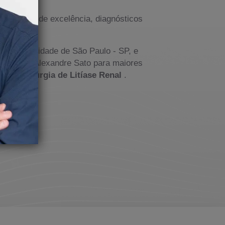
tendimento de excelência, diagnósticos
saúde na cidade de São Paulo - SP, e
om o Dr. Alexandre Sato para maiores
lor da
Cirurgia de Litíase Renal
.