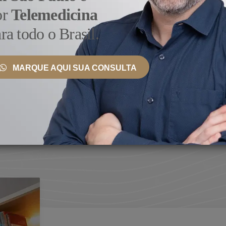
or
Telemedicina
alista em Litíase Renal
, que se diferencia por oferecer a
ra todo o Brasil.
rgicas modernas e tecnologia de ponta.
o consultório da Rua Borges Lagoa, um importante polo de 
ientes em todo o Brasil e exterior
. Agende uma consulta c
MARQUE AQUI SUA CONSULTA
mentos mais indicados para o seu caso, procedimentos e va