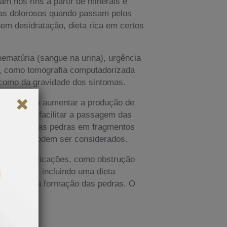
m nos rins a partir de minerais e
as dolorosos quando passam pelos
uem desidratação, dieta rica em certos
hematúria (sangue na urina), urgência
m, como tomografia computadorizada
 como da gravidade dos sintomas.
quidos para aumentar a produção de
tos para facilitar a passagem das
que quebra as pedras em fragmentos
s, também podem ser considerados.
tratar complicações, como obstrução
saudáveis, incluindo uma dieta
ibuir para a formação das pedras. O