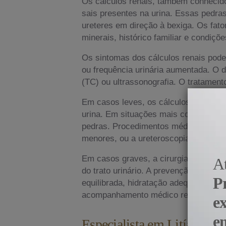
Os cálculos renais, também conhecido
sais presentes na urina. Essas pedr
ureteres em direção à bexiga. Os fato
minerais, histórico familiar e condiç
Os sintomas dos cálculos renais podem
ou frequência urinária aumentada. O
(TC) ou ultrassonografia. O tratame
Em casos leves, os cálculos renais p
urina. Em situações mais complexas o
pedras. Procedimentos médicos, como 
menores, ou a ureteroscopia, que uti
Em casos graves, a cirurgia pode ser
A
do trato urinário. A prevenção de cál
P
equilibrada, hidratação adequada e c
acompanhamento médico regular é cruc
e
e
Especialista em Litíase Re