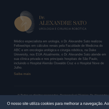
Médico especialista em urologia, o Dr. Alexandre Sato realizou
Fellowships em cálculos renais pela Faculdade de Medicina do
ABC e em oncologia urológica e cirurgia robótica, na Duke
University, nos EUA.Atualmente, o Dr. Alexandre Sato atende em
sua clínica privada e nos principais hospitais de São Paulo,
incluindo o Hospital Alemão Oswaldo Cruz e o Hospital Nove de
Julho.
Saiba mais
© Todos os direitos reservados. Responsável Técnico: Dr. Alexandr
Clínica: Rua Borges Lagoa, 913 - Sala 31/32, Vila Clementino. São 
O nosso site utiliza cookies para melhorar a navegação. 