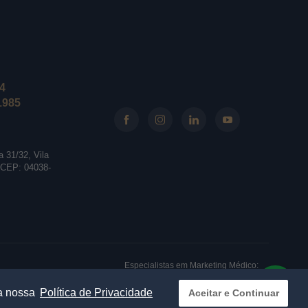
24
1985
 31/32, Vila
 CEP: 04038-
Especialistas em Marketing Médico:
|
 a nossa
Política de Privacidade
Aceitar e Continuar