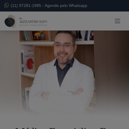
(11) 97281-1985
-
Agende pelo Whatsapp