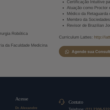
Certificação Intuitive p
Atuação como Proctor 
Médico da Retaguarda 
Membro da Sociedades A
Revisor de Brazilian Jo
rurgia Robótica
Curriculum Lattes:
http://l
ria da Faculdade Medicina
Agende sua Consul
Acesse
Contato
Dr. Alexandre
Telefone:
(11) 2306-53