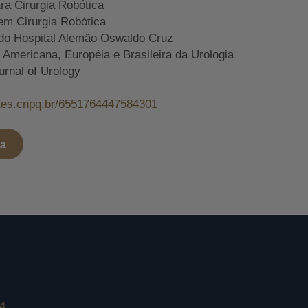
ara Cirurgia Robótica
em Cirurgia Robótica
do Hospital Alemão Oswaldo Cruz
mericana, Européia e Brasileira da Urologia
urnal of Urology
attes.cnpq.br/6551764447584301
ta
24