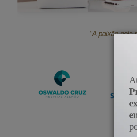
"A paixão pela 
A
P
e
e
p