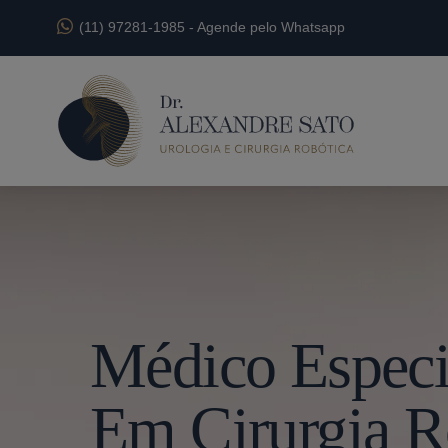
(11) 97281-1985
-
Agende pelo Whatsapp
Médico Especia
Em Cirurgia R