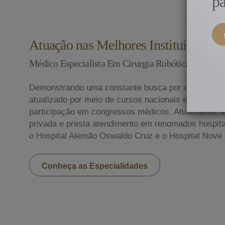
pa
Atuação nas Melhores Instituições do
Médico Especialista Em Cirurgia Robótica no Parai
Demonstrando uma constante busca por conhecime
atualizado por meio de cursos nacionais e internac
participação em congressos médicos. Atualmente, ex
privada e presta atendimento em renomados hospitai
o Hospital Alemão Oswaldo Cruz e o Hospital Nove 
Conheça as Especialidades