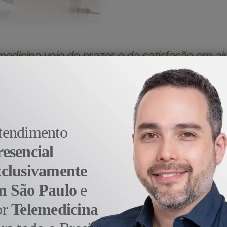
medicina veio do prazer e da satisfação em aj
- Dr. Alexandre Sato
tendimento
resencial
xclusivamente
m São Paulo
e
or
Telemedicina