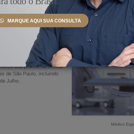
ra todo o Brasil.
MARQUE AQUI SUA CONSULTA
 País e Exterior
so
nto, ele se mantém
ionais, bem como
erce sua prática na clínica
s de São Paulo, incluindo
de Julho.
Médico Espe