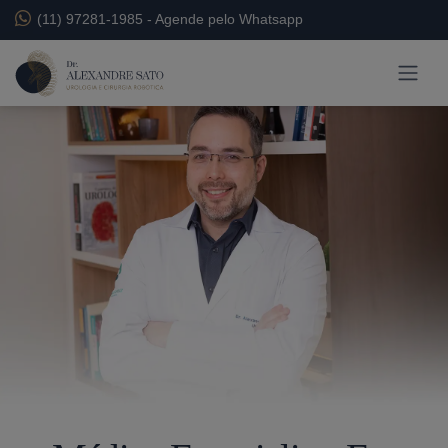
(11) 97281-1985
-
Agende pelo Whatsapp