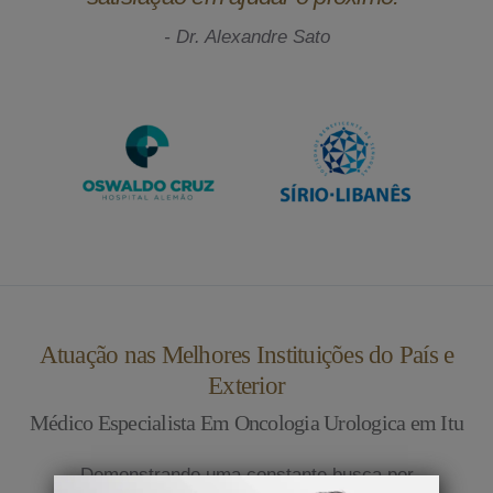
- Dr. Alexandre Sato
Atuação nas Melhores Instituições do País e
Exterior
Médico Especialista Em Oncologia Urologica em Itu
Demonstrando uma constante busca por