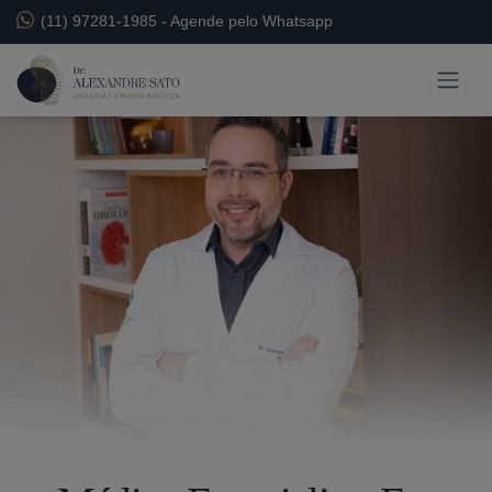
(11) 97281-1985
-
Agende pelo Whatsapp