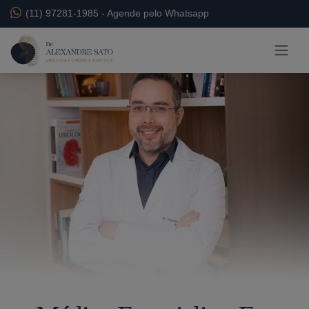
(11) 97281-1985
-
Agende pelo Whatsapp