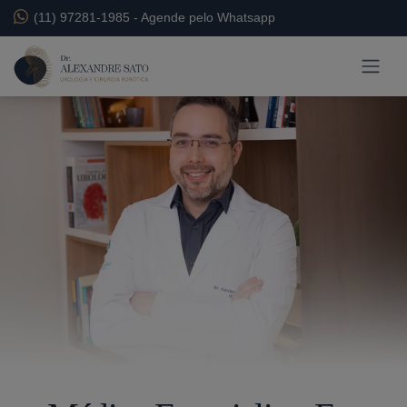
(11) 97281-1985
-
Agende pelo Whatsapp