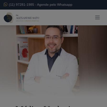
(11) 97281-1985
-
Agende pelo Whatsapp