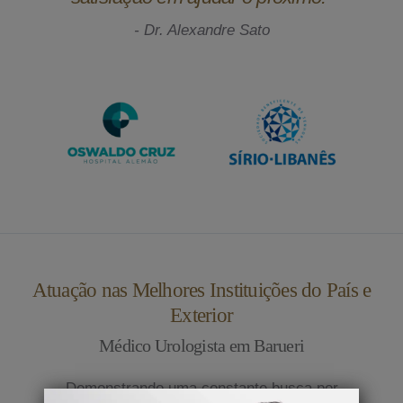
- Dr. Alexandre Sato
Atuação nas Melhores Instituições do País e
Exterior
Médico Urologista em Barueri
Demonstrando uma constante busca por