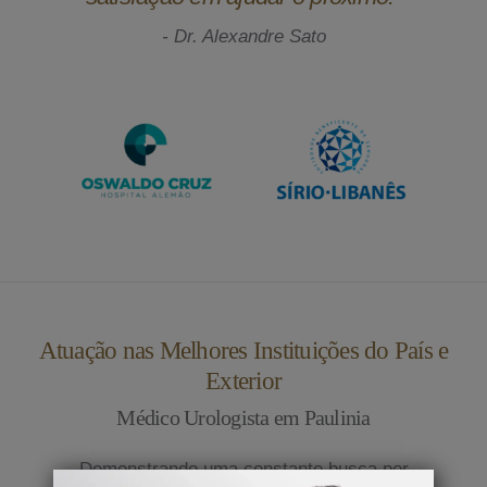
- Dr. Alexandre Sato
Atuação nas Melhores Instituições do País e
Exterior
Médico Urologista em Paulinia
Demonstrando uma constante busca por