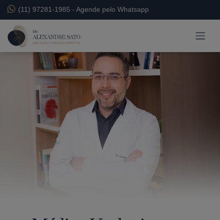
(11) 97281-1985
-
Agende pelo Whatsapp