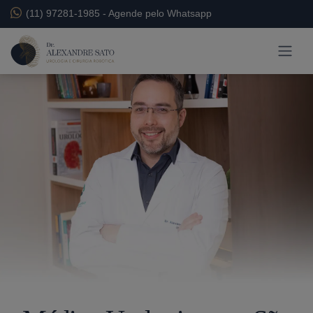
(11) 97281-1985
-
Agende pelo Whatsapp