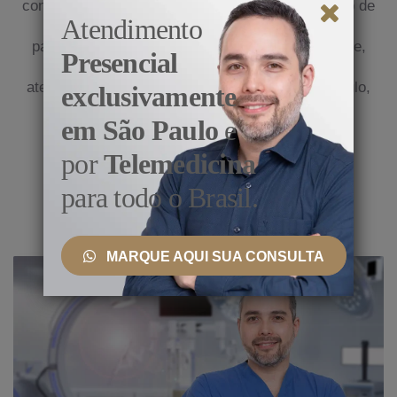
conhecimento, ele se mantém atualizado por meio de
Atendimento
cursos nacionais e internacionais, bem como
participação em congressos médicos. Atualmente,
Presencial
exerce sua prática na clínica privada e presta
atendimento em renomados hospitais de São Paulo,
exclusivamente
incluindo o Hospital Alemão Oswaldo Cruz e o
em São Paulo
e
Hospital Nove de Julho.
por
Telemedicina
Conheça as Especialidades
para todo o Brasil.
MARQUE AQUI SUA CONSULTA