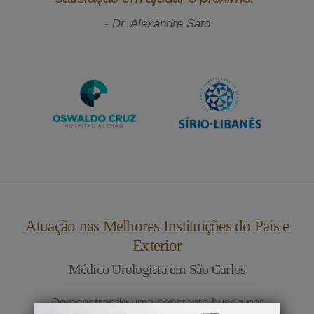
- Dr. Alexandre Sato
Atuação nas Melhores Instituições do País e
Exterior
Médico Urologista em São Carlos
Demonstrando uma constante busca por