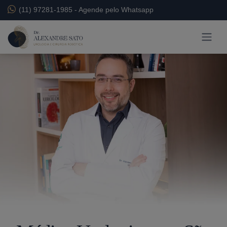
(11) 97281-1985
-
Agende pelo Whatsapp