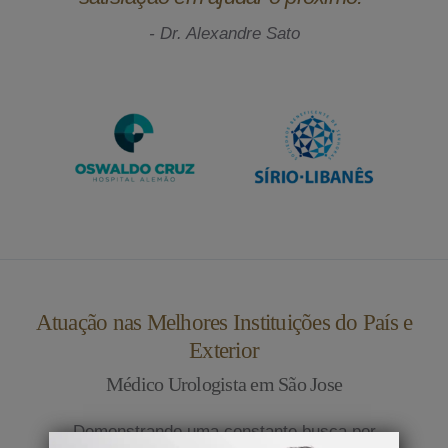
- Dr. Alexandre Sato
Atuação nas Melhores Instituições do País e
Exterior
Médico Urologista em São Jose
Demonstrando uma constante busca por