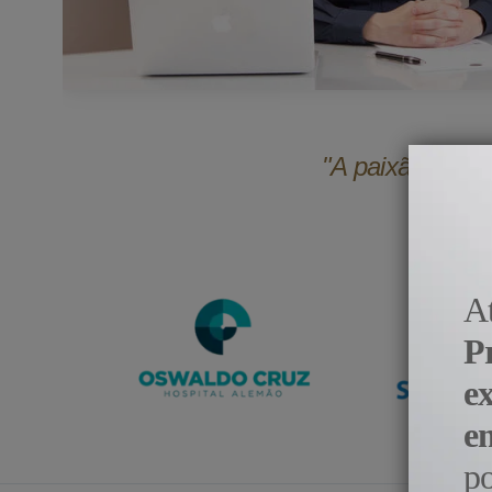
"A paixão pela 
A
P
e
e
p