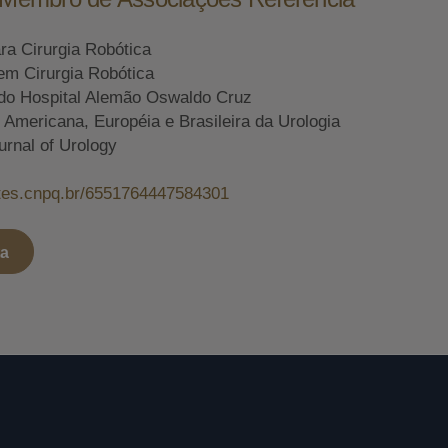
ara Cirurgia Robótica
em Cirurgia Robótica
do Hospital Alemão Oswaldo Cruz
mericana, Européia e Brasileira da Urologia
urnal of Urology
attes.cnpq.br/6551764447584301
ta