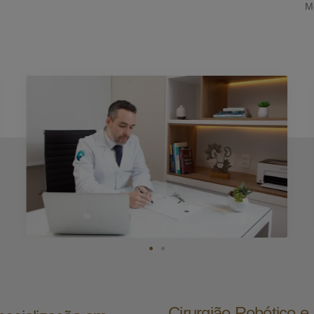
M
Cirurgião Robótico 