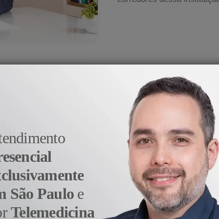
medicina veio do prazer e da satisfação em aj
- Dr. Alexandre Sato
tendimento
resencial
xclusivamente
m São Paulo
e
or
Telemedicina