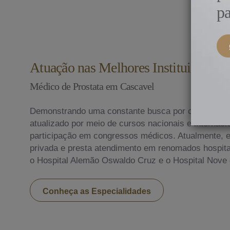
pa
Atuação nas Melhores Instituições do
Médico de Prostata em Cascavel
Demonstrando uma constante busca por conhecime
atualizado por meio de cursos nacionais e internac
participação em congressos médicos. Atualmente, ex
privada e presta atendimento em renomados hospitai
o Hospital Alemão Oswaldo Cruz e o Hospital Nove 
Conheça as Especialidades