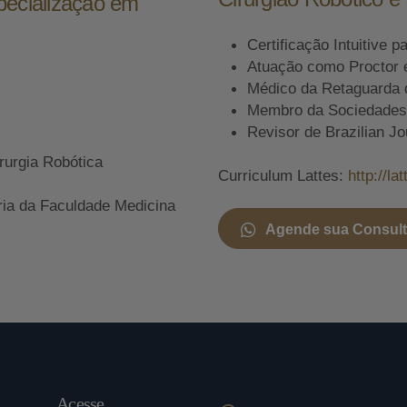
pecialização em
Certificação Intuitive p
Atuação como Proctor 
Médico da Retaguarda 
Membro da Sociedades A
Revisor de Brazilian Jo
rurgia Robótica
Curriculum Lattes:
http://l
ria da Faculdade Medicina
Agende sua Consul
Acesse