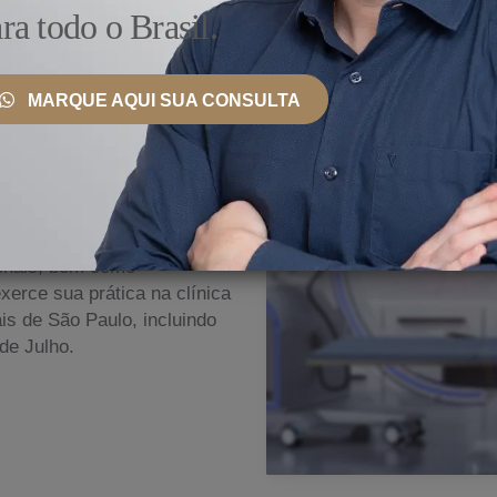
ra todo o Brasil.
MARQUE AQUI SUA CONSULTA
 País e Exterior
nto, ele se mantém
ionais, bem como
erce sua prática na clínica
s de São Paulo, incluindo
de Julho.