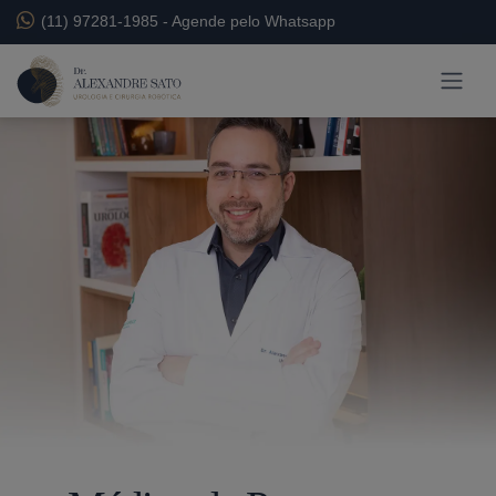
(11) 97281-1985
-
Agende pelo Whatsapp