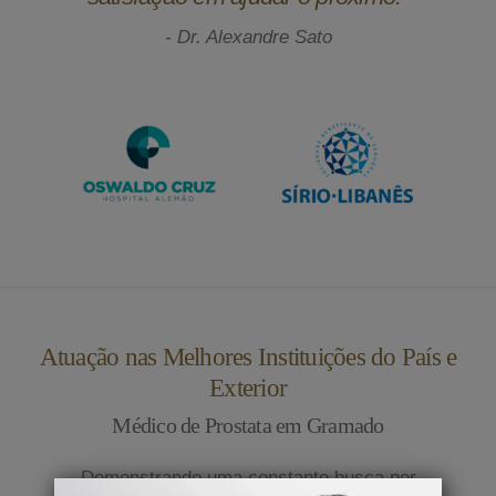
- Dr. Alexandre Sato
Atuação nas Melhores Instituições do País e
Exterior
Médico de Prostata em Gramado
Demonstrando uma constante busca por