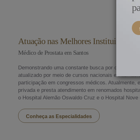
pa
Atuação nas Melhores Instituições do
Médico de Prostata em Santos
Demonstrando uma constante busca por conhecime
atualizado por meio de cursos nacionais e internac
participação em congressos médicos. Atualmente, ex
privada e presta atendimento em renomados hospitai
o Hospital Alemão Oswaldo Cruz e o Hospital Nove 
Conheça as Especialidades