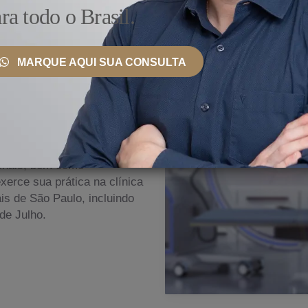
ra todo o Brasil.
MARQUE AQUI SUA CONSULTA
 País e Exterior
nto, ele se mantém
ionais, bem como
erce sua prática na clínica
s de São Paulo, incluindo
de Julho.