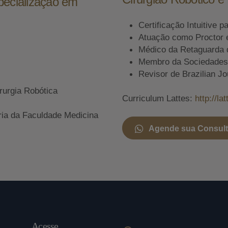
pecialização em
Certificação Intuitive p
Atuação como Proctor 
Médico da Retaguarda 
Membro da Sociedades A
Revisor de Brazilian Jo
rurgia Robótica
Curriculum Lattes:
http://l
ria da Faculdade Medicina
Agende sua Consul
Acesse