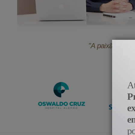
"A paixão pela 
A
P
e
e
p