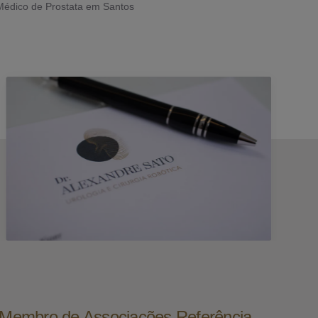
Médico de Prostata em Santos
e Membro de Associações Referência