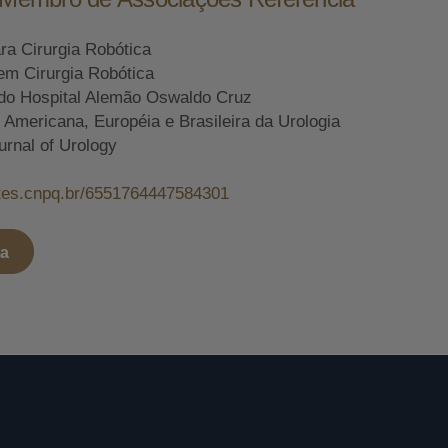
ara Cirurgia Robótica
em Cirurgia Robótica
do Hospital Alemão Oswaldo Cruz
mericana, Européia e Brasileira da Urologia
urnal of Urology
attes.cnpq.br/6551764447584301
ta