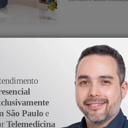
medicina veio do prazer e da satisfação em aj
- Dr. Alexandre Sato
tendimento
resencial
xclusivamente
m São Paulo
e
or
Telemedicina