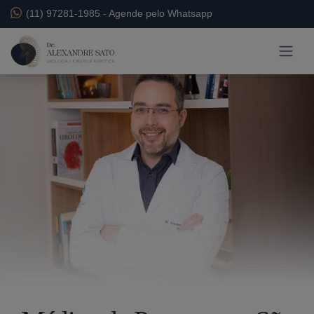
(11) 97281-1985
-
Agende pelo Whatsapp