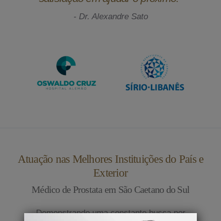
- Dr. Alexandre Sato
Atuação nas Melhores Instituições do País e
Exterior
Médico de Prostata em São Caetano do Sul
Demonstrando uma constante busca por