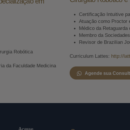
pecialização em
Certificação Intuitive p
Atuação como Proctor 
Médico da Retaguarda 
Membro da Sociedades A
Revisor de Brazilian Jo
rurgia Robótica
Curriculum Lattes:
http://l
ria da Faculdade Medicina
Agende sua Consul
Acesse