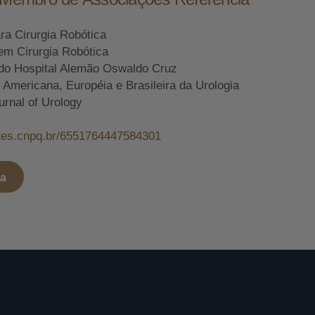
ara Cirurgia Robótica
em Cirurgia Robótica
do Hospital Alemão Oswaldo Cruz
mericana, Européia e Brasileira da Urologia
urnal of Urology
attes.cnpq.br/6551764447584301
ta