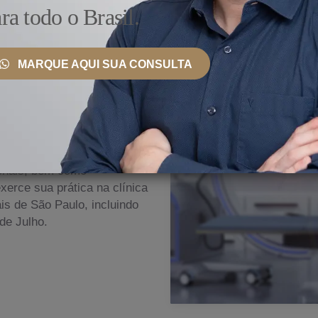
ra todo o Brasil.
MARQUE AQUI SUA CONSULTA
 País e Exterior
nto, ele se mantém
ionais, bem como
erce sua prática na clínica
s de São Paulo, incluindo
de Julho.