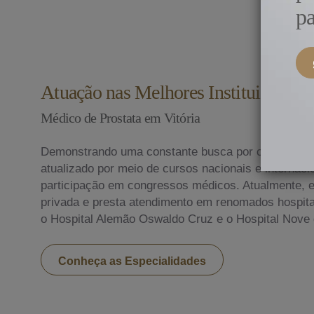
pa
Atuação nas Melhores Instituições do
Médico de Prostata em Vitória
Demonstrando uma constante busca por conhecime
atualizado por meio de cursos nacionais e internac
participação em congressos médicos. Atualmente, ex
privada e presta atendimento em renomados hospitai
o Hospital Alemão Oswaldo Cruz e o Hospital Nove 
Conheça as Especialidades