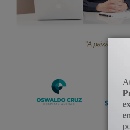
"A paixão pela 
A
P
e
e
p