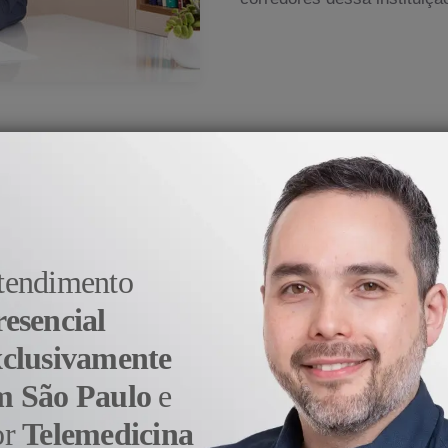
medicina veio do prazer e da satisfação em aj
- Dr. Alexandre Sato
tendimento
resencial
xclusivamente
m São Paulo
e
or
Telemedicina