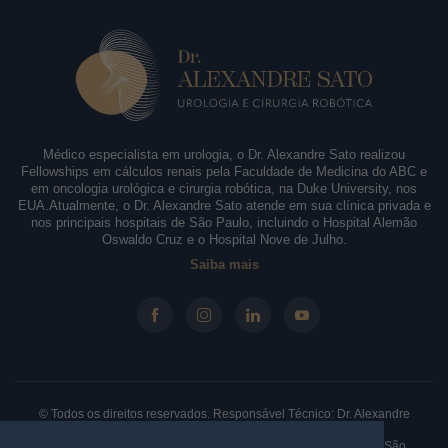
Médico especialista em urologia, o Dr. Alexandre Sato realizou
Fellowships em cálculos renais pela Faculdade de Medicina do ABC e
em oncologia urológica e cirurgia robótica, na Duke University, nos
EUA.Atualmente, o Dr. Alexandre Sato atende em sua clínica privada e
nos principais hospitais de São Paulo, incluindo o Hospital Alemão
Oswaldo Cruz e o Hospital Nove de Julho.
Saiba mais
© Todos os direitos reservados. Responsável Técnico: Dr. Alexandre
Sato - CRM-SP: 146.210 - RQE: 61330.
Clínica: Rua Borges Lagoa, 913 - Sala 31/32, Vila Clementino. São