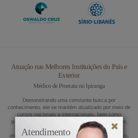
Atuação nas Melhores Instituições do País e
Exterior
Médico de Prostata no Ipiranga
Demonstrando uma constante busca por
conhecimento, ele se mantém atualizado por meio de
cursos nacionais e internacionais, bem como
participação em congressos médicos. Atualmente,
exerce sua prática na clínica privada e presta
Atendimento
atendimento em renomados hospitais de São Paulo,