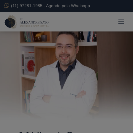
(11) 97281-1985
-
Agende pelo Whatsapp