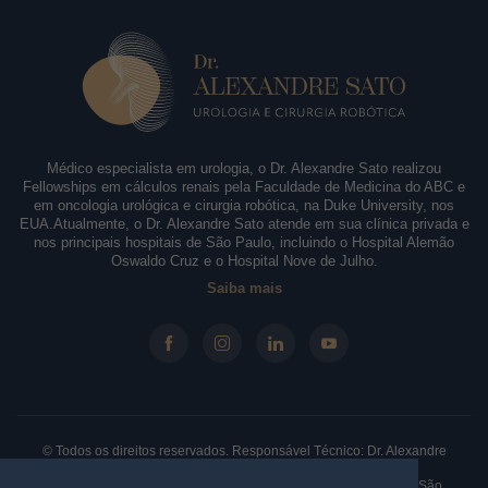
Médico especialista em urologia, o Dr. Alexandre Sato realizou
Fellowships em cálculos renais pela Faculdade de Medicina do ABC e
em oncologia urológica e cirurgia robótica, na Duke University, nos
EUA.Atualmente, o Dr. Alexandre Sato atende em sua clínica privada e
nos principais hospitais de São Paulo, incluindo o Hospital Alemão
Oswaldo Cruz e o Hospital Nove de Julho.
Saiba mais
© Todos os direitos reservados. Responsável Técnico: Dr. Alexandre
Sato - CRM-SP: 146.210 - RQE: 61330.
Clínica: Rua Borges Lagoa, 913 - Sala 31/32, Vila Clementino. São