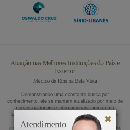
Atuação nas Melhores Instituições do País e
Exterior
Médico de Rins na Bela Vista
Demonstrando uma constante busca por
conhecimento, ele se mantém atualizado por meio de
cursos nacionais e internacionais, bem como
participação em congressos médicos. Atualmente,
exerce sua prática na clínica privada e presta
Atendimento
atendimento em renomados hospitais de São Paulo,