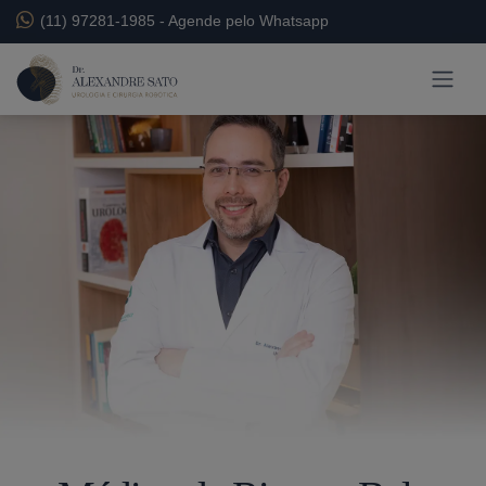
(11) 97281-1985
-
Agende pelo Whatsapp