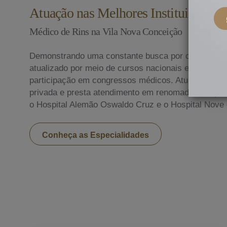
Atuação nas Melhores Instituições do
Médico de Rins na Vila Nova Conceição
Demonstrando uma constante busca por conhecime
atualizado por meio de cursos nacionais e internac
participação em congressos médicos. Atualmente, ex
privada e presta atendimento em renomados hospitai
o Hospital Alemão Oswaldo Cruz e o Hospital Nove 
Conheça as Especialidades