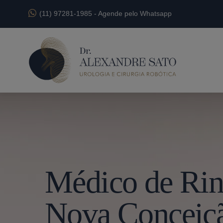
(11) 97281-1985
-
Agende pelo Whatsapp
Médico de Rin
Nova Conceiç