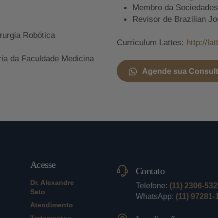
Membro da Sociedades A
Revisor de Brazilian Jo
rurgia Robótica
Curriculum Lattes:
http://l
ria da Faculdade Medicina
Agende sua Consul
Acesse
Contato
Dr. Alexandre
Telefone:
(11) 2306-53
Sato
WhatsApp:
(11) 97281-
Atendimento
Tratamentos