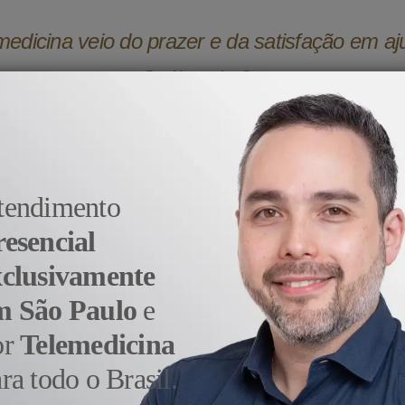
medicina veio do prazer e da satisfação em aj
- Dr. Alexandre Sato
tendimento
resencial
xclusivamente
m São Paulo
e
or
Telemedicina
ra todo o Brasil.