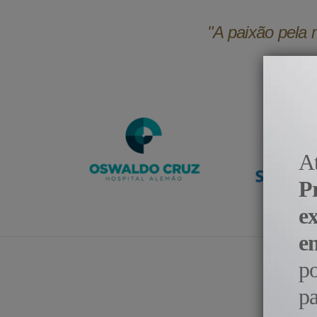
"A paixão pela 
A
P
e
e
p
pa