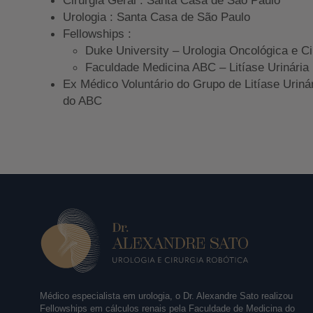
Urologia : Santa Casa de São Paulo
Fellowships :
Duke University – Urologia Oncológica e Ci
Faculdade Medicina ABC – Litíase Urinária
Ex Médico Voluntário do Grupo de Litíase Uriná
do ABC
Médico especialista em urologia, o Dr. Alexandre Sato realizou
Fellowships em cálculos renais pela Faculdade de Medicina do