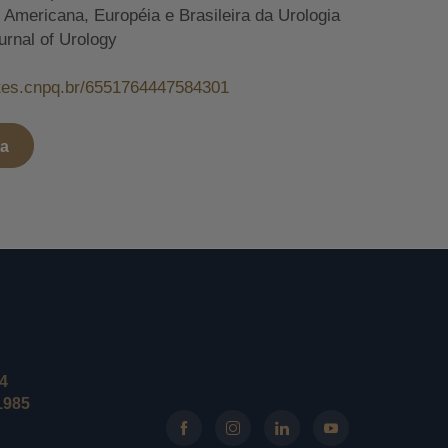
mericana, Européia e Brasileira da Urologia
urnal of Urology
attes.cnpq.br/6551764447584301
ta
24
1985