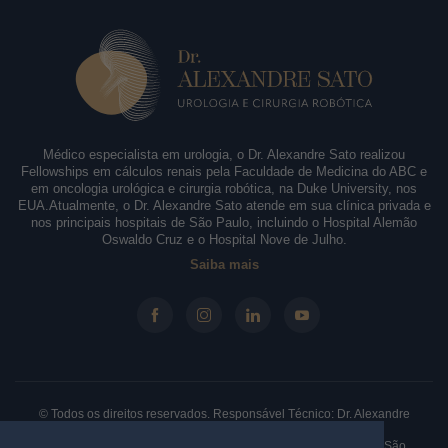
Médico especialista em urologia, o Dr. Alexandre Sato realizou
Fellowships em cálculos renais pela Faculdade de Medicina do ABC e
em oncologia urológica e cirurgia robótica, na Duke University, nos
EUA.Atualmente, o Dr. Alexandre Sato atende em sua clínica privada e
nos principais hospitais de São Paulo, incluindo o Hospital Alemão
Oswaldo Cruz e o Hospital Nove de Julho.
Saiba mais
© Todos os direitos reservados. Responsável Técnico: Dr. Alexandre
Sato - CRM-SP: 146.210 - RQE: 61330.
Clínica: Rua Borges Lagoa, 913 - Sala 31/32, Vila Clementino. São