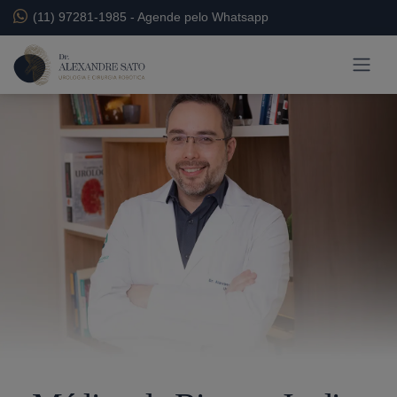
(11) 97281-1985
-
Agende pelo Whatsapp