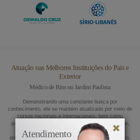
Atuação nas Melhores Instituições do País e
Exterior
Médico de Rins no Jardim Paulista
Demonstrando uma constante busca por
conhecimento, ele se mantém atualizado por meio de
cursos nacionais e internacionais, bem como
participação em congressos médicos. Atualmente,
exerce sua prática na clínica privada e presta
Atendimento
atendimento em renomados hospitais de São Paulo,