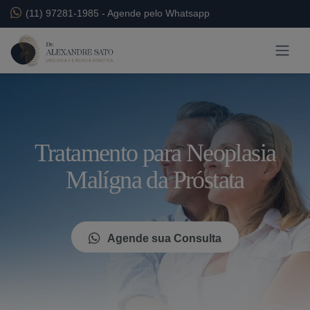
(11) 97281-1985
-
Agende pelo Whatsapp
Tratamento para Neoplasia
Malígna da Próstata
Agende sua Consulta